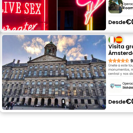
Opera
Roam
€
Desde
Visita gr
Ámster
9
Únete a este to
monumentos, mu
central y nos di
Opera
Innov
€
Desde