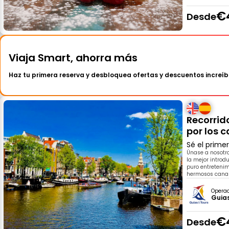
€
Desde
Viaja Smart, ahorra más
Haz tu primera reserva y desbloquea ofertas y descuentos increíb
Recorrid
por los 
Sé el prime
Únase a nosotr
la mejor introd
puro entretenim
hermosos canal
Opera
Guia
€
Desde