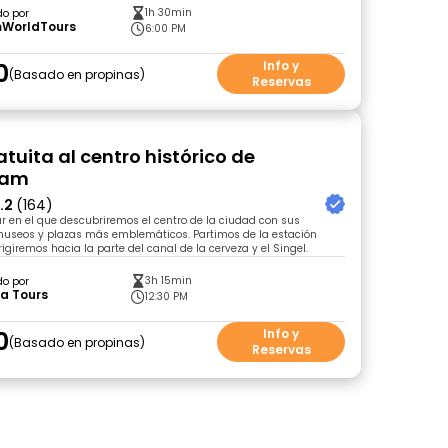
1h 30min
do por
WorldTours
6:00 PM
0
Info y
Basado en propinas
Reservas
atuita al centro histórico de
dam
.2
(164)
ur en el que descubriremos el centro de la ciudad con sus
seos y plazas más emblemáticos. Partimos de la estación
rigiremos hacia la parte del canal de la cerveza y el Singel.
3h 15min
do por
a Tours
12:30 PM
0
Info y
Basado en propinas
Reservas