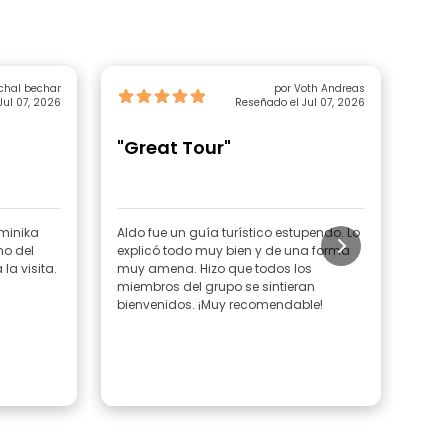
por michal bechar
por Voth Andreas
Jul 07, 2026
Reseñado el Jul 07, 2026
"Great Tour"
"G
Gu
ominika
Aldo fue un guía turístico estupendo. Lo
La v
o del
explicó todo muy bien y de una forma
bien
la visita.
muy amena. Hizo que todos los
intr
miembros del grupo se sintieran
Domi
bienvenidos. ¡Muy recomendable!
amab
dura