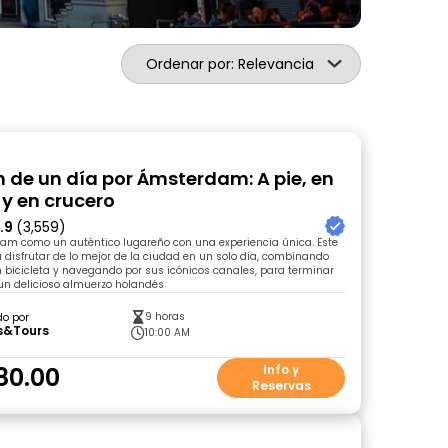
Ordenar por: Relevancia
n de un día por Ámsterdam: A pie, en
 y en crucero
.9
(3,559)
dam como un auténtico lugareño con una experiencia única. Este
rá disfrutar de lo mejor de la ciudad en un solo día, combinando
n bicicleta y navegando por sus icónicos canales, para terminar
un delicioso almuerzo holandés
9 horas
do por
s&Tours
10:00 AM
80.00
Info y
Reservas