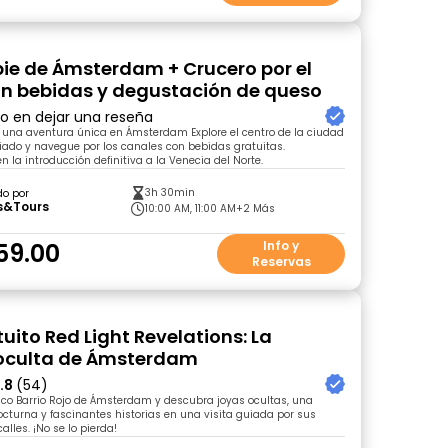
 pie de Ámsterdam + Crucero por el
n bebidas y degustación de queso
ro en dejar una reseña
una aventura única en Ámsterdam Explore el centro de la ciudad
ado y navegue por los canales con bebidas gratuitas.
la introducción definitiva a la Venecia del Norte.
3h 30min
do por
s&Tours
10:00 AM, 11:00 AM
+2 Más
59.00
Info y
Reservas
uito Red Light Revelations: La
 oculta de Ámsterdam
.8
(54)
órico Barrio Rojo de Ámsterdam y descubra joyas ocultas, una
octurna y fascinantes historias en una visita guiada por sus
lles. ¡No se lo pierda!