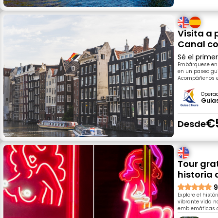
Visita a
Canal co
Sé el prime
Embárquese en 
en un paseo gui
Acompáñenos en 
Opera
Guia
€
Desde
Tour grat
historia
9
Explore el hist
vibrante vida n
emblemáticas ca