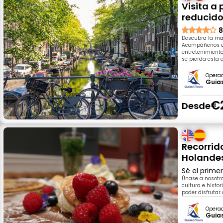
Visita a
reducid
8
Descubra la mag
Acompáñenos en 
entretenimiento
se pierda esta 
Opera
Guia
€
Desde
Recorrid
Holande
Sé el prime
Únase a nosotro
cultura e histor
poder disfrutar 
Opera
Guia