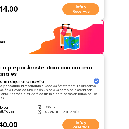
44.00
Info y
Reservas
les.
o a pie por Ámsterdam con crucero
canales
ro en dejar una reseña
os y descubra la fascinante ciudad de Ámsterdam. Le ofrecemos
ucción a través de una visión única que combina historia con
iento. Además, disfrutará de un relajante paseo en barco por los
es.
3h 30min
do por
s&Tours
10:00 AM, 11:00 AM
+2 Más
40.00
Info y
Reservas