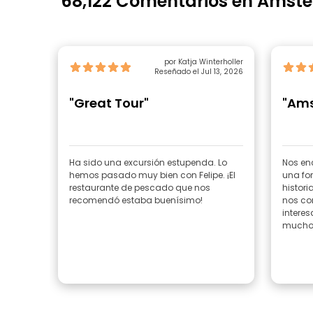
68,122 Comentarios en Amst
por Katja Winterholler
Reseñado el Jul 13, 2026
"Great Tour"
"Ams
Ha sido una excursión estupenda. Lo
Nos enc
hemos pasado muy bien con Felipe. ¡El
una fo
restaurante de pescado que nos
histori
recomendó estaba buenísimo!
nos co
interes
mucho s