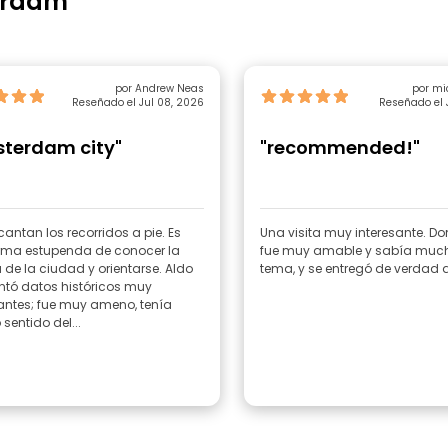
erdam
por Andrew Neas
Reseñado el Jul 08, 2026
Reseñado el 
terdam city"
"recommended!"
antan los recorridos a pie. Es
Una visita muy interesante. D
rma estupenda de conocer la
fue muy amable y sabía much
a de la ciudad y orientarse. Aldo
tema, y se entregó de verdad a 
ntó datos históricos muy
antes; fue muy ameno, tenía
entido del...