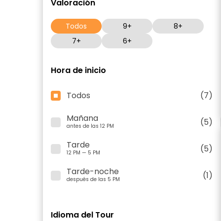
Valoración
Todos
9+
8+
7+
6+
Hora de inicio
Todos
(7)
Mañana
(5)
antes de las 12 PM
Tarde
(5)
12 PM — 5 PM
Tarde-noche
(1)
después de las 5 PM
Idioma del Tour