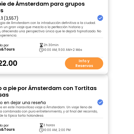
 pie de Ámsterdam para grupos
os
.1
(3,557)
ia de Ámsterdam con la introducción definitiva a la ciudad.
un gran viaje que mezcla a la perfección historia y
, ofreciendo una perspectiva única que le dejará hipnotizado. No
experiencia.
2h 30min
do por
s&Tours
10:00 AM, 11:00 AM
+2 Más
22.00
Info y
Reservas
o a pie por Ámsterdam con Tortitas
sas
ro en dejar una reseña
s en este maravilloso viaje a Ámsterdam. Un viaje lleno de
ia combinado con puro entretenimiento, y al final del recorrido,
de la típica tarta holandesa.
3 horas
do por
s&Tours
10:00 AM, 2:00 PM