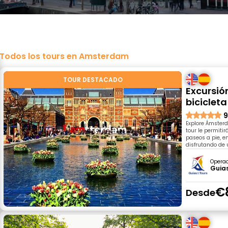
Todos los tours en Amsterdam
TOUR DESTACADO
Excursió
bicicleta
9
Explore Ámster
tour le permiti
paseos a pie, e
disfrutando de 
Opera
Guia
€
Desde