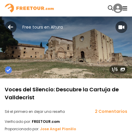
Free tours en Altura
1
/5
Voces del Silencio: Descubre la Cartuja de
Valldecrist
2 Comentarios
Sé el primero en dejar una reseña
Verificado por:
FREETOUR.com
Proporcionado por:
Jose Angel Planillo