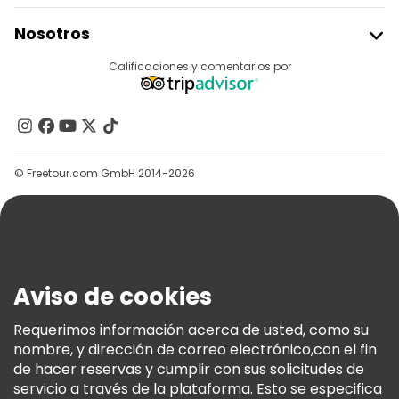
Unirse A Freetour
Nosotros
Acceder Como Proveedor
Destinos
Calificaciones y comentarios por
Programa De Afiliados
Acerca De Nosotros
Contacto
Grupos
© Freetour.com GmbH 2014-2026
Ayuda
Blog
Prensa
Seguridad Y Privacidad
Aviso de cookies
Términos E Información Legal
Política De Cookies
Requerimos información acerca de usted, como su
nombre, y dirección de correo electrónico,con el fin
Freetour Premios
de hacer reservas y cumplir con sus solicitudes de
Programa De Fidelidad
servicio a través de la plataforma. Esto se especifica