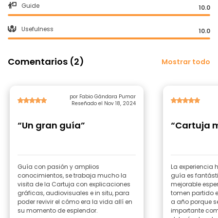
Guide
10.0
Usefulness
10.0
Comentarios (2)
Mostrar todo
por Fabio Gándara Pumar
Reseñado el Nov 18, 2024
“Un gran guía”
“Cartuja 
Guía con pasión y amplios
La experiencia 
conocimientos, se trabaja mucho la
guía es fantásti
visita de la Cartuja con explicaciones
mejorable esper
gráficas, audiovisuales e in situ, para
tomen partido e
poder revivir el cómo era la vida allí en
a año porque se
su momento de esplendor.
importante como