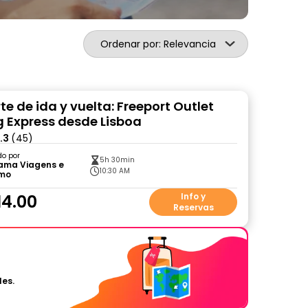
Ordenar por: Relevancia
e de ida y vuelta: Freeport Outlet
 Express desde Lisboa
.3
(45)
do por
5h 30min
rama Viagens e
10:30 AM
smo
14.00
Info y
Reservas
les.