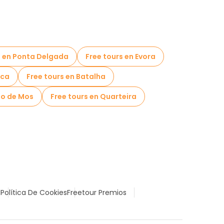
s en Ponta Delgada
Free tours en Evora
aca
Free tours en Batalha
to de Mos
Free tours en Quarteira
l
Política De Cookies
Freetour Premios