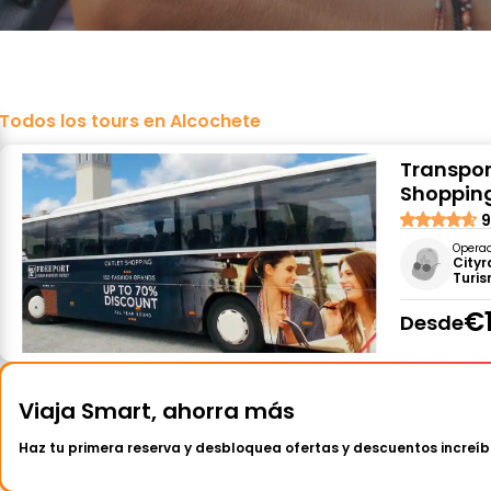
Todos los tours en Alcochete
Transport
Shopping
9
Opera
City
Turi
€
Desde
Viaja Smart, ahorra más
Haz tu primera reserva y desbloquea ofertas y descuentos increíb