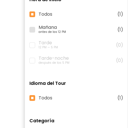
Todos
(1)
Mañana
(1)
antes de las 12 PM
Tarde
(0)
12 PM — 5 PM
Tarde-noche
(0)
después de las 5 PM
Idioma del Tour
Todos
(1)
Categoría