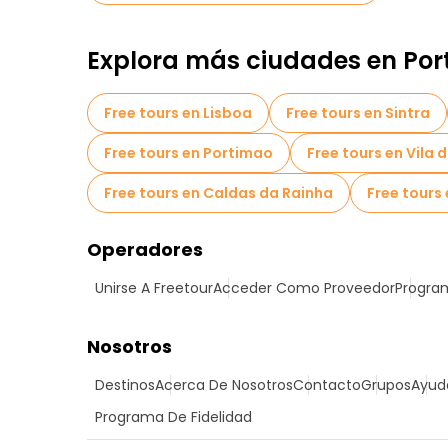
Explora más ciudades en Por
Free tours en Lisboa
Free tours en Sintra
Free tours en Portimao
Free tours en Vila
Free tours en Caldas da Rainha
Free tours
Operadores
Unirse A Freetour
Acceder Como Proveedor
Program
Nosotros
Destinos
Acerca De Nosotros
Contacto
Grupos
Ayud
Programa De Fidelidad