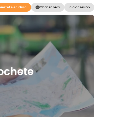
iértete en Guía
Chat en vivo
Iniciar sesión
ochete
s