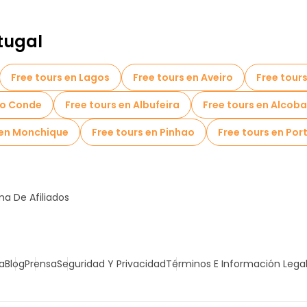
tugal
Free tours en Lagos
Free tours en Aveiro
Free tour
 do Conde
Free tours en Albufeira
Free tours en Alcob
 en Monchique
Free tours en Pinhao
Free tours en Por
a De Afiliados
a
Blog
Prensa
Seguridad Y Privacidad
Términos E Información Lega