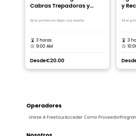
tan maravilloso!
Cabras Trepadoras y
y Rec
Mercado Dominical
Sé el primero en dejar una reseña
Sé el pr
3 horas
3 ho
9:00 AM
10:0
Desde
€20.00
Desd
Operadores
Unirse A Freetour
Acceder Como Proveedor
Program
Nosotros