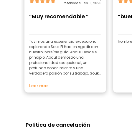
Reseñado el Feb 16, 2026
“Muy recomendable ”
“bue
Tuvimos una experiencia excepcional
hombre
explorando Souk El Had en Agadir con
nuestro increíble guía, Abdul. Desde el
principio, Abdul demostró una
profesionalidad excepcional, un
profundo conocimiento y una
verdadera pasión por su trabajo. Souk
El Had puede resultar abrumador, ya
que es uno de los mercados más
Leer mas
grandes de Marruecos, pero con Abdul
a nuestro lado, todo se volvió fácil,
agradable e increíblemente
interesante. Nos explicó la historia del
mercado, las tradiciones locales y la
importancia cultural de muchos de los
productos que se venden allí, desde
Política de cancelación
especias y aceite de argán hasta
artesanía tradicional y ropa marroquí.