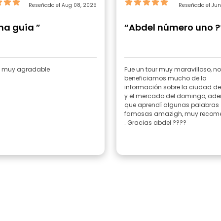
Reseñado el Aug 08, 2025
Reseñado el Jun
na guía ”
“Abdel número uno ?
 muy agradable
Fue un tour muy maravilloso, n
beneficiamos mucho de la
información sobre la ciudad de
y el mercado del domingo, ad
que aprendí algunas palabras
famosas amazigh, muy recom
. Gracias abdel ????