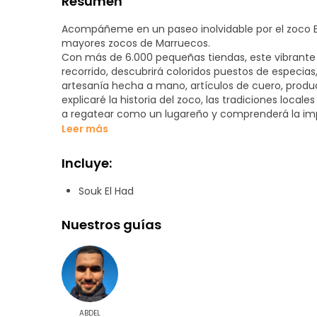
Resumen
Acompáñeme en un paseo inolvidable por el zoco El
mayores zocos de Marruecos.
Con más de 6.000 pequeñas tiendas, este vibrante 
recorrido, descubrirá coloridos puestos de especias,
artesanía hecha a mano, artículos de cuero, produ
explicaré la historia del zoco, las tradiciones loca
a regatear como un lugareño y comprenderá la impo
perfecta para los visitantes que deseen:
Leer más
Sentir el auténtico ambiente marroquí
Incluye:
Probar productos locales
Comprar recuerdos auténticos
Souk El Had
Hacer fotos increíbles
Descubra rincones ocultos con un guía local
Nuestros guías
El recorrido es relajado, interactivo y lleno de histo
¡Venga y experimente los colores, olores, sonidos y 
ABDEL