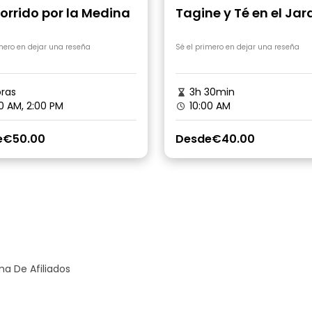
orrido por la Medina
Tagine y Té en el Jar
Botánico
imero en dejar una reseña
Sé el primero en dejar una reseña
ras
3h 30min
0 AM, 2:00 PM
10:00 AM
e
€50.00
Desde
€40.00
a De Afiliados