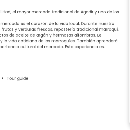
 Had, el mayor mercado tradicional de Agadir y uno de los
mercado es el corazón de la vida local. Durante nuestro
 frutas y verduras frescas, repostería tradicional marroquí,
ctos de aceite de argán y hermosas alfombras. Le
les y la vida cotidiana de los marroquíes. También aprenderá
rtancia cultural del mercado. Esta experiencia es
Tour guide
rias sobre Agadir y sus gentes.
sabores de Souk El Had!