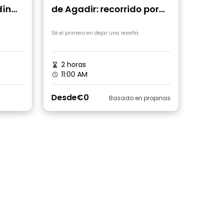
dín
de Agadir: recorrido por
un mercado auténtico
con un guía local
Sé el primero en dejar una reseña
2 horas
11:00 AM
Desde
€0
Basado en propinas