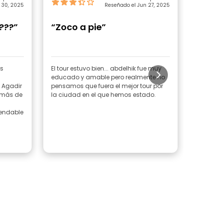
 30, 2025
Reseñado el Jun 27, 2025
???”
“Zoco a pie”
“gra
servi
os
El tour estuvo bien... abdelhik fue muy
guía a
educado y amable pero realmente no
 Agadir
pensamos que fuera el mejor tour por
emás de
la ciudad en el que hemos estado.
endable