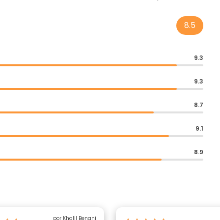
8.5
9.3
9.3
8.7
9.1
8.9
por Khalil Benani