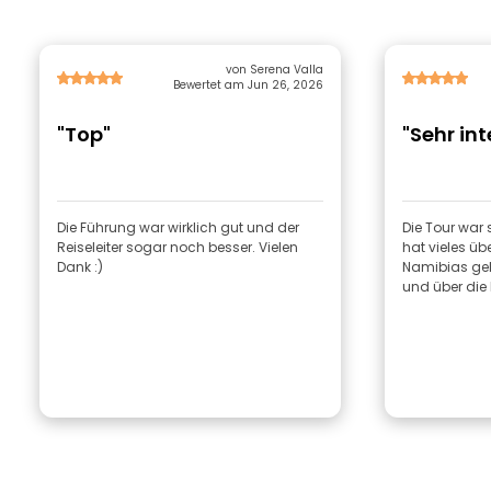
von Serena Valla
Bewertet am Jun 26, 2026
"Top"
"Sehr in
Die Führung war wirklich gut und der
Die Tour war
Reiseleiter sogar noch besser. Vielen
hat vieles üb
Dank :)
Namibias gele
und über die 