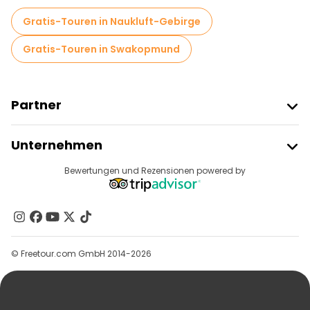
Lokale Verkostungstouren in Windhoek
Gratis-Touren in Naukluft-Gebirge
Kostenlose Tagesausflüge in Windhoek
Gratis-Touren in Swakopmund
Fahrradtouren in Windhoek
Kostenlose Führungen in der Nähe Christuskirche
Partner
Kostenlose Führungen in der Nähe Parliament Gardens
Freetour Beitreten
Unternehmen
Kostenlose Führungen in der Nähe Independence Museum
Anbieter-Anmeldung
Reiseziele
Bewertungen und Rezensionen powered by
Affiliate-Programm
Über Uns
Kontakt
Gruppen
© Freetour.com GmbH 2014-2026
Hilfe
Blog
Presse