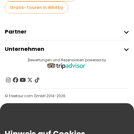
Gratis-Touren in Whitby
Partner
Freetour Beitreten
Unternehmen
Anbieter-Anmeldung
Reiseziele
Bewertungen und Rezensionen powered by
Affiliate-Programm
Über Uns
Kontakt
Gruppen
© Freetour.com GmbH 2014-2026
Hilfe
Blog
Presse
Sicherheit Und Datenschutz