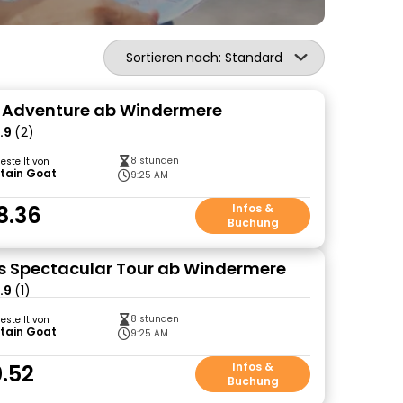
Sortieren nach: Standard
 Adventure ab Windermere
.9
(2)
8 stunden
gestellt von
tain Goat
9:25 AM
8.36
Infos &
Buchung
s Spectacular Tour ab Windermere
.9
(1)
8 stunden
gestellt von
tain Goat
9:25 AM
.52
Infos &
Buchung