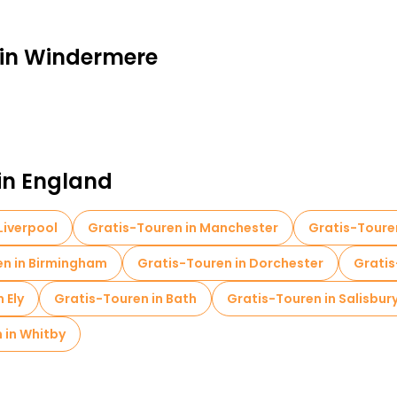
 in Windermere
 in England
Liverpool
Gratis-Touren in Manchester
Gratis-Touren
en in Birmingham
Gratis-Touren in Dorchester
Grati
 Ely
Gratis-Touren in Bath
Gratis-Touren in Salisbur
 in Whitby