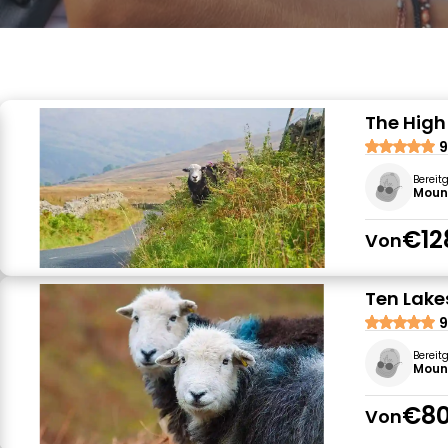
The High
9
Bereit
Moun
€12
Von
Ten Lake
9
Bereit
Moun
€80
Von