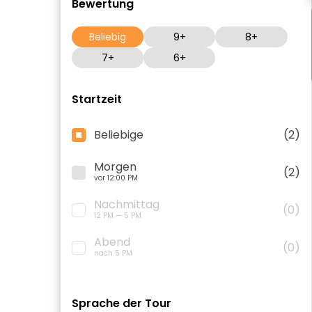
Bewertung
Beliebig
9+
8+
7+
6+
Startzeit
Beliebige
(2)
Morgen
(2)
vor 12:00 PM
Nachmittag
(0)
12 PM — 5 PM
Abend
(0)
nach 5 PM
Sprache der Tour