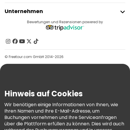
Freetour Beitreten
Unternehmen
Anbieter-Anmeldung
Reiseziele
Bewertungen und Rezensionen powered by
Affiliate-Programm
Über Uns
Kontakt
Gruppen
© Freetour.com GmbH 2014-2026
Hilfe
Blog
Presse
Sicherheit Und Datenschutz
Hinweis auf Cookies
AGB Und Rechtliches
Wir benötigen einige Informationen von Ihnen, wie
Cookie-Richtlinie
Ihren Namen und Ihre E-Mail-Adresse, um
Freetour Auszeichnungen
Buchungen vornehmen und Ihre Serviceanfragen
über die Plattform erfüllen zu können. Dies wird auch
Treueprogramm