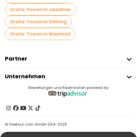
Gratis-Touren in Jaisalmer
Gratis-Touren in Shillong
Gratis-Touren in Wayanad
Partner
Freetour Beitreten
Unternehmen
Anbieter-Anmeldung
Reiseziele
Bewertungen und Rezensionen powered by
Affiliate-Programm
Über Uns
Kontakt
Gruppen
© Freetour.com GmbH 2014-2026
Hilfe