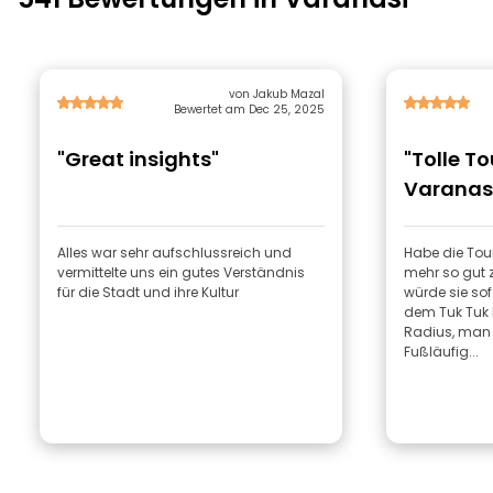
von Jakub Mazal
Bewertet am Dec 25, 2025
"Great insights"
"Tolle T
Varanas
Alles war sehr aufschlussreich und
Habe die Tour
vermittelte uns ein gutes Verständnis
mehr so gut 
für die Stadt und ihre Kultur
würde sie sof
dem Tuk Tuk 
Radius, man 
Fußläufig...