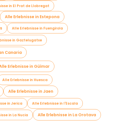
nisse in El Prat de Llobregat
Alle Erlebnisse in Estepona
ls
Alle Erlebnisse in Fuengirola
ebnisse in Gaztelugatxe
ran Canaria
Alle Erlebnisse in Güímar
Alle Erlebnisse in Huesca
Alle Erlebnisse in Jaen
isse in Jerica
Alle Erlebnisse in l'Escala
Alle Erlebnisse in La Orotava
nisse in La Nucia