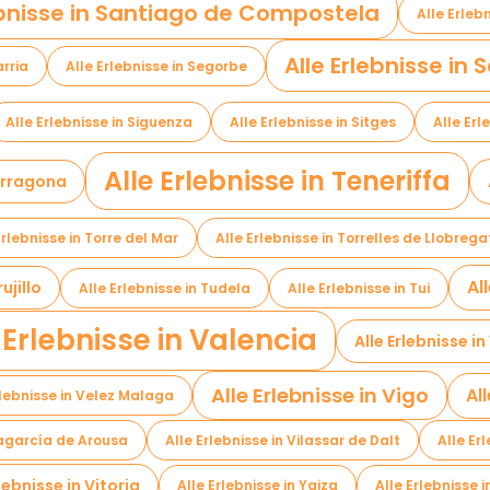
ebnisse in Santiago de Compostela
Alle Erleb
Alle Erlebnisse in 
arria
Alle Erlebnisse in Segorbe
Alle Erlebnisse in Siguenza
Alle Erlebnisse in Sitges
Alle Erl
Alle Erlebnisse in Teneriffa
Tarragona
Erlebnisse in Torre del Mar
Alle Erlebnisse in Torrelles de Llobrega
Al
ujillo
Alle Erlebnisse in Tudela
Alle Erlebnisse in Tui
 Erlebnisse in Valencia
Alle Erlebnisse in
Alle Erlebnisse in Vigo
Al
rlebnisse in Velez Malaga
ilagarcía de Arousa
Alle Erlebnisse in Vilassar de Dalt
Alle Er
rlebnisse in Vitoria
Alle Erlebnisse in Yaiza
Alle Erlebnisse 