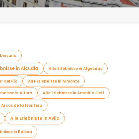
Albinyana
ebnisse in Alcudia
Alle Erlebnisse in Algeciras
r del Río
Alle Erlebnisse in Almonte
lebnisse in Altura
Alle Erlebnisse in Amarilla Golf
n Arcos de la Frontera
Alle Erlebnisse in Avila
ebnisse in Baiona