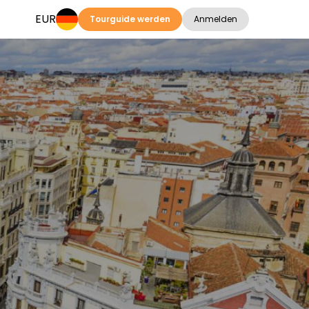
EUR
Tourguide werden
Anmelden