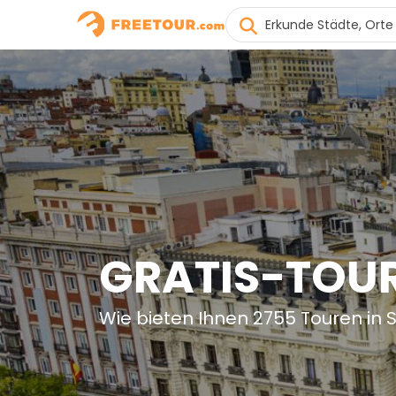
GRATIS-TOUR
Wie bieten Ihnen 2755 Touren in 