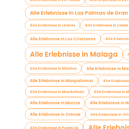
Alle Erlebnisse in Las Palmas de Gra
Alle Erlebnisse in Linares
Alle Erlebnisse in Lleida
Alle Erlebnisse in Los Cristianos
Alle Erlebnis
Alle Erlebnisse in Malaga
Alle Erlebnisse in M
Alle Erlebnisse in Manilva
Alle Erlebnisse in Maspalomas
Alle Erlebnis
Alle Erlebnisse in Mondoñedo
Alle Erlebnisse in 
Alle Erlebnisse in Murcia
Alle Erlebnisse in N
Alle Erlebnisse in Orense
Alle Erlebnisse in Otí
Alle Erlebn
Alle Erlebnisse in Palencia