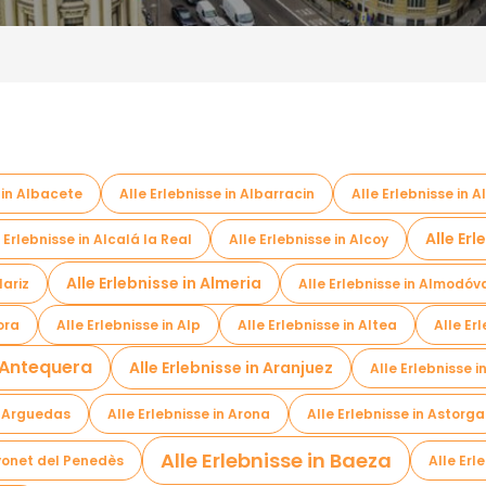
 in Albacete
Alle Erlebnisse in Albarracin
Alle Erlebnisse in 
Alle Erl
 Erlebnisse in Alcalá la Real
Alle Erlebnisse in Alcoy
Alle Erlebnisse in Almeria
lariz
Alle Erlebnisse in Almodóva
ora
Alle Erlebnisse in Alp
Alle Erlebnisse in Altea
Alle Er
n Antequera
Alle Erlebnisse in Aranjuez
Alle Erlebnisse i
in Arguedas
Alle Erlebnisse in Arona
Alle Erlebnisse in Astorga
Alle Erlebnisse in Baeza
nyonet del Penedès
Alle Erl