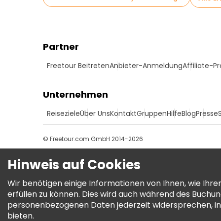
Partner
Freetour Beitreten
Anbieter-Anmeldung
Affiliate-
Unternehmen
Reiseziele
Über Uns
Kontakt
Gruppen
Hilfe
Blog
Presse
© Freetour.com GmbH 2014-2026
Hinweis auf Cookies
Wir benötigen einige Informationen von Ihnen, wie Ih
erfüllen zu können. Dies wird auch während des Buchu
personenbezogenen Daten jederzeit widersprechen, in
bieten.