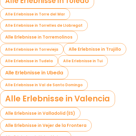
Alle Erlebnisse in Toledo
Alle Erlebnisse in Torre del Mar
Alle Erlebnisse in Torrelles de Llobregat
Alle Erlebnisse in Torremolinos
Alle Erlebnisse in Trujillo
Alle Erlebnisse in Torrevieja
Alle Erlebnisse in Tudela
Alle Erlebnisse in Tui
Alle Erlebnisse in Ubeda
Alle Erlebnisse in Val de Santo Domingo
Alle Erlebnisse in Valencia
Alle Erlebnisse in Valladolid (ES)
Alle Erlebnisse in Vejer de la Frontera