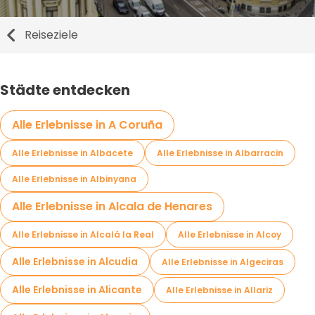
Reiseziele
Städte entdecken
Alle Erlebnisse in A Coruña
Alle Erlebnisse in Albacete
Alle Erlebnisse in Albarracin
Alle Erlebnisse in Albinyana
Alle Erlebnisse in Alcala de Henares
Alle Erlebnisse in Alcalá la Real
Alle Erlebnisse in Alcoy
Alle Erlebnisse in Alcudia
Alle Erlebnisse in Algeciras
Alle Erlebnisse in Alicante
Alle Erlebnisse in Allariz