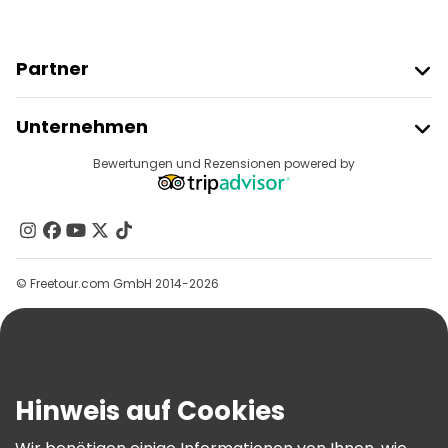
Partner
Freetour Beitreten
Unternehmen
Anbieter-Anmeldung
Reiseziele
Bewertungen und Rezensionen powered by
Affiliate-Programm
Über Uns
Kontakt
Gruppen
© Freetour.com GmbH 2014-2026
Hilfe
Blog
Presse
Sicherheit Und Datenschutz
Hinweis auf Cookies
AGB Und Rechtliches