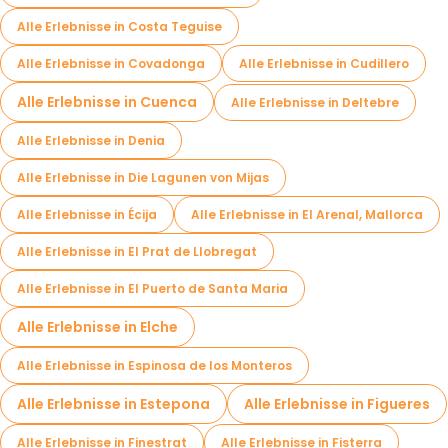
Alle Erlebnisse in Costa Teguise
Alle Erlebnisse in Covadonga
Alle Erlebnisse in Cudillero
Alle Erlebnisse in Cuenca
Alle Erlebnisse in Deltebre
Alle Erlebnisse in Denia
Alle Erlebnisse in Die Lagunen von Mijas
Alle Erlebnisse in Écija
Alle Erlebnisse in El Arenal, Mallorca
Alle Erlebnisse in El Prat de Llobregat
Alle Erlebnisse in El Puerto de Santa Maria
Alle Erlebnisse in Elche
Alle Erlebnisse in Espinosa de los Monteros
Alle Erlebnisse in Estepona
Alle Erlebnisse in Figueres
Alle Erlebnisse in Finestrat
Alle Erlebnisse in Fisterra