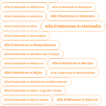
Alle Erlebnisse in Mallorca
Alle Erlebnisse in Manacor
Alle Erlebnisse in Manresa
Alle Erlebnisse in Manilva
Alle Erlebnisse in Marbella
Alle Erlebnisse in Maó
Alle Erlebnisse in Marchena
Alle Erlebnisse in Maspalomas
Alle Erlebnisse in Medina del Campo
Alle Erlebnisse in Merida
Alle Erlebnisse in Menorca
Alle Erlebnisse in Mijas
Alle Erlebnisse in Mondoñedo
Alle Erlebnisse in Monistrol de Montserrat
Alle Erlebnisse in Mont-roig del Camp
Alle Erlebnisse in Murcia
Alle Erlebnisse in Morro Jable