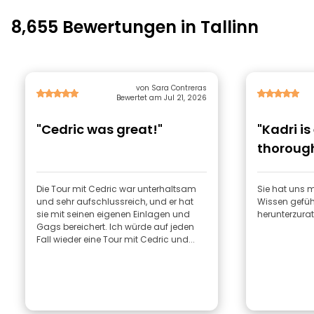
8,655 Bewertungen in Tallinn
von Sara Contreras
Bewertet am Jul 21, 2026
"Cedric was great!"
"Kadri is
thoroug
to keep 
Die Tour mit Cedric war unterhaltsam
Sie hat uns 
und sehr aufschlussreich, und er hat
Wissen geführ
sie mit seinen eigenen Einlagen und
herunterzurat
Gags bereichert. Ich würde auf jeden
Fall wieder eine Tour mit Cedric und...