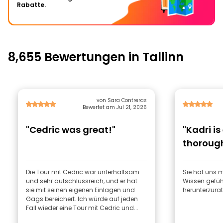
Rabatte.
8,655 Bewertungen in Tallinn
von Sara Contreras
Bewertet am Jul 21, 2026
"Cedric was great!"
"Kadri is
thoroug
to keep 
Die Tour mit Cedric war unterhaltsam
Sie hat uns 
und sehr aufschlussreich, und er hat
Wissen geführ
sie mit seinen eigenen Einlagen und
herunterzurat
Gags bereichert. Ich würde auf jeden
Fall wieder eine Tour mit Cedric und...