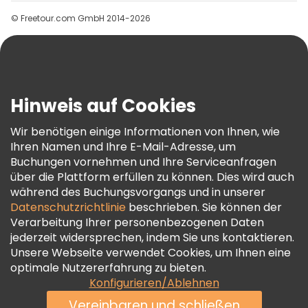
Gruppen
Kostenlose Führungen in der Nähe Alexander Nevsky Cathedral
© Freetour.com GmbH 2014-2026
Hilfe
Kostenlose Führungen in der Nähe Patkuli viewing platform
Blog
Presse
Sicherheit Und Datenschutz
Hinweis auf Cookies
AGB Und Rechtliches
Wir benötigen einige Informationen von Ihnen, wie
Cookie-Richtlinie
Ihren Namen und Ihre E-Mail-Adresse, um
Freetour Auszeichnungen
Buchungen vornehmen und Ihre Serviceanfragen
über die Plattform erfüllen zu können. Dies wird auch
Treueprogramm
während des Buchungsvorgangs und in unserer
Datenschutzrichtlinie
beschrieben. Sie können der
Verarbeitung Ihrer personenbezogenen Daten
jederzeit widersprechen, indem Sie uns kontaktieren.
Unsere Webseite verwendet Cookies, um Ihnen eine
optimale Nutzererfahrung zu bieten.
Konfigurieren/Ablehnen
Vereinbaren und schließen