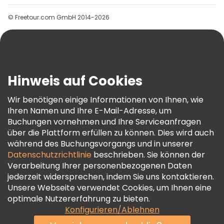
Gruppen
© Freetour.com GmbH 2014-2026
Hilfe
Blog
Presse
Sicherheit Und Datenschutz
Hinweis auf Cookies
AGB Und Rechtliches
Wir benötigen einige Informationen von Ihnen, wie
Cookie-Richtlinie
Ihren Namen und Ihre E-Mail-Adresse, um
Freetour Auszeichnungen
Buchungen vornehmen und Ihre Serviceanfragen
über die Plattform erfüllen zu können. Dies wird auch
Treueprogramm
während des Buchungsvorgangs und in unserer
Datenschutzrichtlinie
beschrieben. Sie können der
Verarbeitung Ihrer personenbezogenen Daten
jederzeit widersprechen, indem Sie uns kontaktieren.
Unsere Webseite verwendet Cookies, um Ihnen eine
optimale Nutzererfahrung zu bieten.
Konfigurieren/Ablehnen