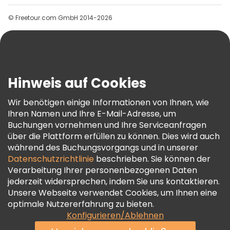
Gruppen
© Freetour.com GmbH 2014-2026
Hilfe
Blog
Presse
Sicherheit Und Datenschutz
Hinweis auf Cookies
AGB Und Rechtliches
Wir benötigen einige Informationen von Ihnen, wie
Cookie-Richtlinie
Ihren Namen und Ihre E-Mail-Adresse, um
Freetour Auszeichnungen
Buchungen vornehmen und Ihre Serviceanfragen
über die Plattform erfüllen zu können. Dies wird auch
Treueprogramm
während des Buchungsvorgangs und in unserer
Datenschutzrichtlinie
beschrieben. Sie können der
Verarbeitung Ihrer personenbezogenen Daten
jederzeit widersprechen, indem Sie uns kontaktieren.
Unsere Webseite verwendet Cookies, um Ihnen eine
optimale Nutzererfahrung zu bieten.
Konfigurieren/Ablehnen