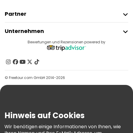
Partner
Freetour Beitreten
Unternehmen
Anbieter-Anmeldung
Reiseziele
Bewertungen und Rezensionen powered by
Affiliate-Programm
Über Uns
Kontakt
Gruppen
© Freetour.com GmbH 2014-2026
Hilfe
Blog
Presse
Sicherheit Und Datenschutz
Hinweis auf Cookies
AGB Und Rechtliches
Wir benötigen einige Informationen von Ihnen, wie
Cookie-Richtlinie