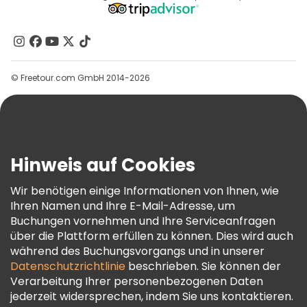
Affiliate-Programm
Über Uns
Kontakt
Gruppen
© Freetour.com GmbH 2014-2026
Hilfe
Blog
Presse
Sicherheit Und Datenschutz
Hinweis auf Cookies
AGB Und Rechtliches
Wir benötigen einige Informationen von Ihnen, wie
Cookie-Richtlinie
Ihren Namen und Ihre E-Mail-Adresse, um
Freetour Auszeichnungen
Buchungen vornehmen und Ihre Serviceanfragen
über die Plattform erfüllen zu können. Dies wird auch
Treueprogramm
während des Buchungsvorgangs und in unserer
Datenschutzrichtlinie
beschrieben. Sie können der
Verarbeitung Ihrer personenbezogenen Daten
jederzeit widersprechen, indem Sie uns kontaktieren.