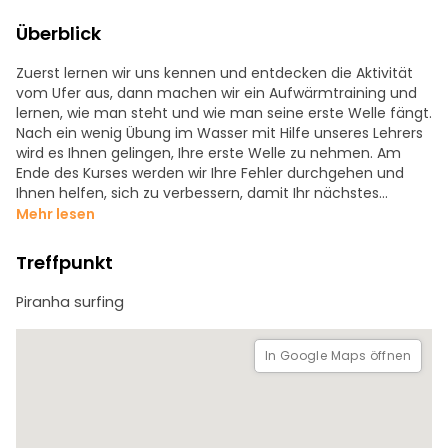
Überblick
Zuerst lernen wir uns kennen und entdecken die Aktivität
vom Ufer aus, dann machen wir ein Aufwärmtraining und
lernen, wie man steht und wie man seine erste Welle fängt.
Nach ein wenig Übung im Wasser mit Hilfe unseres Lehrers
wird es Ihnen gelingen, Ihre erste Welle zu nehmen. Am
Ende des Kurses werden wir Ihre Fehler durchgehen und
Ihnen helfen, sich zu verbessern, damit Ihr nächstes
Surferlebnis noch besser wird. Wir werden auch Fotos
Mehr lesen
machen - am Ufer und im Wasser -, um diesen Moment
festzuhalten.
Treffpunkt
Piranha surfing
In Google Maps öffnen