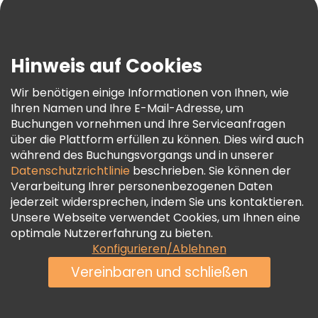
Blog
Presse
Sicherheit Und Datenschutz
Hinweis auf Cookies
AGB Und Rechtliches
Wir benötigen einige Informationen von Ihnen, wie
Cookie-Richtlinie
Ihren Namen und Ihre E-Mail-Adresse, um
Freetour Auszeichnungen
Buchungen vornehmen und Ihre Serviceanfragen
über die Plattform erfüllen zu können. Dies wird auch
Treueprogramm
während des Buchungsvorgangs und in unserer
Datenschutzrichtlinie
beschrieben. Sie können der
Verarbeitung Ihrer personenbezogenen Daten
jederzeit widersprechen, indem Sie uns kontaktieren.
Unsere Webseite verwendet Cookies, um Ihnen eine
optimale Nutzererfahrung zu bieten.
Konfigurieren/Ablehnen
Vereinbaren und schließen