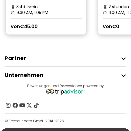
3std 15min
2 stunden
9:30 AM, 1:05 PM
11:00 AM, 1
Von
€45.00
Von
€0
Partner
Freetour Beitreten
Unternehmen
Anbieter-Anmeldung
Reiseziele
Bewertungen und Rezensionen powered by
Affiliate-Programm
Über Uns
Kontakt
Gruppen
© Freetour.com GmbH 2014-2026
Hilfe