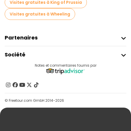
Visites gratuites à King of Prussia
Visites gratuites à Wheeling
Partenaires
Rejoindre Freetour
Société
Connexion Du Fournisseur
Destinations
Notes et commentaires fournis par
Programme D’affiliation
À Propos De Nous
Contactez-Nous
Groupes
© Freetour.com GmbH 2014-2026
Aide
Blog
Presse