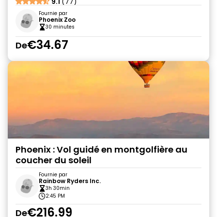
9.1
(77)
Fournie par
Phoenix Zoo
30 minutes
€34.67
De
Phoenix : Vol guidé en montgolfière au
coucher du soleil
Fournie par
Rainbow Ryders Inc.
3h 30min
2:45 PM
€216.99
De