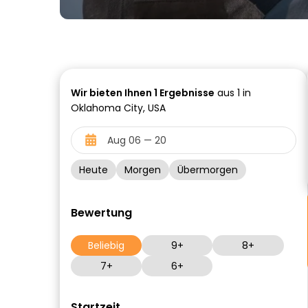
Wir bieten Ihnen
1
Ergebnisse
aus 1 in
Oklahoma City, USA
Heute
Morgen
Übermorgen
Bewertung
Beliebig
9+
8+
7+
6+
Startzeit