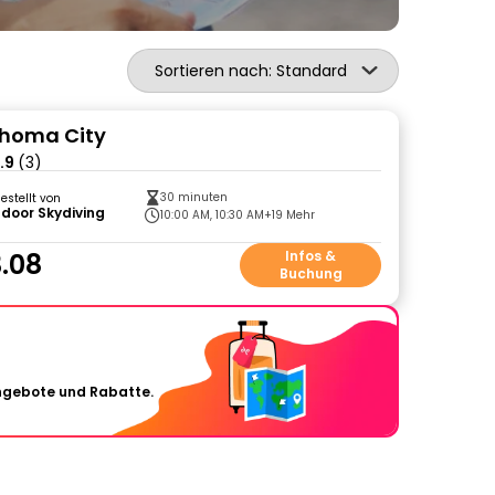
Sortieren nach: Standard
ahoma City
.9
(3)
30 minuten
gestellt von
Indoor Skydiving
10:00 AM, 10:30 AM
+19 Mehr
.08
Infos &
Buchung
Angebote und Rabatte.