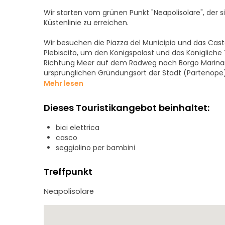
Wir starten vom grünen Punkt "Neapolisolare", der 
Küstenlinie zu erreichen.
Wir besuchen die Piazza del Municipio und das Cast
Plebiscito, um den Königspalast und das Königliche
Richtung Meer auf dem Radweg nach Borgo Marinaro
ursprünglichen Gründungsort der Stadt (Partenope
Parthenope und dem Ei des Virgil verbunden sind. E
Mehr lesen
(Capri, Ischia und Procida) als Kulisse sehen. Dann 
Virgiliano. Von der Spitze des Golfs von Neapel haben wir einen fantastischen Blick auf die schöne Halbinsel
Dieses Touristikangebot beinhaltet:
Nisida, die Campi Flegrei und den Hügel Camaldoli.
Industriegebiet von Bagnoli mit den Italsider Stahl
bici elettrica
Industrieausgrabungsstätte in Europa sind. Schließli
casco
Stadtzentrum nach Spaccanapoli.
seggiolino per bambini
Treffpunkt
Neapolisolare