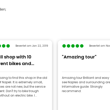
den;
.
Bewertet am Jan 22, 2019
Bewertet am Nov
l shop with 10
"Amazing tour"
rent bikes and
dly help and advice"
azing to find this shop in the old
Amazing tour Brilliant and easy
f Napeli. It is extremely small,
see Naples and surrounding are
es are not new, but the service
Informative guide. Strongly
lent. Don't try to bike trough
recommend.
thout an electric bike. I...