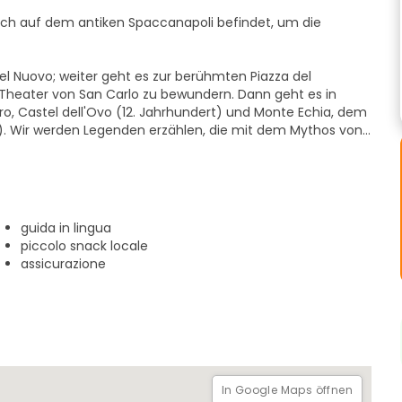
sich auf dem antiken Spaccanapoli befindet, um die
el Nuovo; weiter geht es zur berühmten Piazza del
 Theater von San Carlo zu bewundern. Dann geht es in
, Castel dell'Ovo (12. Jahrhundert) und Monte Echia, dem
). Wir werden Legenden erzählen, die mit dem Mythos von
ntlang der Küste werden wir den Vesuv und die Inseln
geht es auf den Hügel Posillipo und in den Naturpark
 Besonders beeindruckend ist der Blick auf das ehemalige
werken, die heute die größte archäologische
guida in lingua
ch geht es über das Viertel Spagnoli zurück ins
piccolo snack locale
assicurazione
In Google Maps öffnen