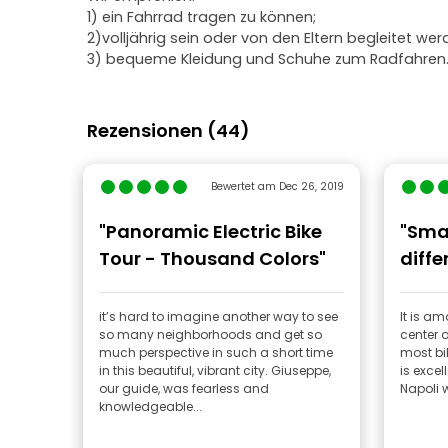
1) ein Fahrrad tragen zu können;
2)volljährig sein oder von den Eltern begleitet wer
3) bequeme Kleidung und Schuhe zum Radfahren
Rezensionen (44)
Bewertet am Dec 26, 2019
"Panoramic Electric Bike
"Smal
Tour - Thousand Colors"
diffe
frien
it’s hard to imagine another way to see
It is am
so many neighborhoods and get so
center o
much perspective in such a short time
most bik
in this beautiful, vibrant city. Giuseppe,
is excel
our guide, was fearless and
Napoli wi
knowledgeable...