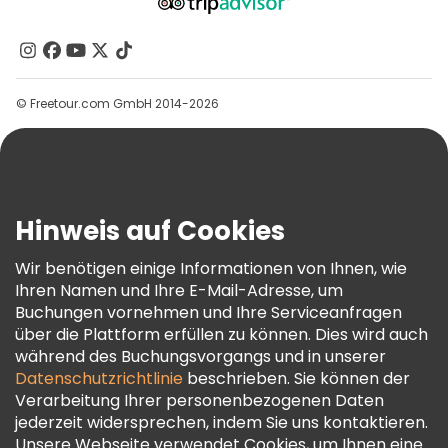
Über Uns
Kontakt
Gruppen
© Freetour.com GmbH 2014-2026
Hilfe
Blog
Presse
Sicherheit Und Datenschutz
Hinweis auf Cookies
AGB Und Rechtliches
Wir benötigen einige Informationen von Ihnen, wie
Cookie-Richtlinie
Ihren Namen und Ihre E-Mail-Adresse, um
Freetour Auszeichnungen
Buchungen vornehmen und Ihre Serviceanfragen
über die Plattform erfüllen zu können. Dies wird auch
Treueprogramm
während des Buchungsvorgangs und in unserer
Datenschutzrichtlinie
beschrieben. Sie können der
Verarbeitung Ihrer personenbezogenen Daten
jederzeit widersprechen, indem Sie uns kontaktieren.
Unsere Webseite verwendet Cookies, um Ihnen eine