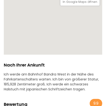
In Google Maps öffnen
Von diesem Aussichtspunkt aus können Sie den Bandra-
Worli Sea Link sehen, einen der schönsten Ausblicke auf
Mumbai.
Wir enden am Bandra Bandstand, wo wir entlang der
luftigen Strandpromenade spazieren. Unterwegs kommen
wir an den Häusern der Bollywood-Stars vorbei.
Nach Ihrer Ankunft
Ich werde am Bahnhof Bandra West in der Nähe des
Fahrkartenschalters warten. Ich bin von größerer Statur,
185,928 Zentimeter groß. Ich werde ein schwarzes
Halstuch mit japanischen Schriftzeichen tragen.
9.9
Bewertung