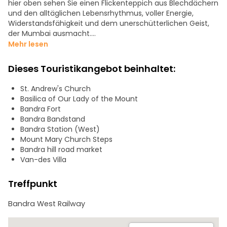
hier oben sehen Sie einen Flickenteppich aus Blechdächern
und den alltäglichen Lebensrhythmus, voller Energie,
Widerstandsfähigkeit und dem unerschütterlichen Geist,
der Mumbai ausmacht.
Mehr lesen
Von dort aus schlendern wir die Hill Road hinunter, einen der
lebendigsten Abschnitte Bandras. Die Straße ist voller
Dieses Touristikangebot beinhaltet:
bunter Stände, an denen Kleidung, Taschen und
Accessoires verkauft werden, und der unwiderstehliche
St. Andrew's Church
Duft von Mumbais Straßenessen
Basilica of Our Lady of the Mount
Bandra Fort
Als Nächstes besuchen wir Ranwar Village, eines der
Bandra Bandstand
ältesten und verstecktesten Viertel Mumbais. Hier sind die
Bandra Station (West)
engen Gassen von jahrhundertealten Häusern gesäumt
Mount Mary Church Steps
und versprühen mit Straßenkunst Vintage-Charme.
Bandra hill road market
Van-des Villa
Als Nächstes besuchen wir die Mount Mary Basilica, eine
auf einem Hügel gelegene Kirche. Sie wurde 1904 erbaut
Treffpunkt
und zieht mit ihrem gotischen Design und ihrer friedlichen
Atmosphäre Besucher aus allen Gesellschaftsschichten an.
Bandra West Railway
Unser Weg führt uns dann zum Bandra Fort, wo das
Arabische Meer gegen jahrhundertealte Steinmauern prallt.