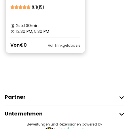
Kostenlose Tour
9.1
(15)
2std 30min
12:30 PM, 5:30 PM
Von
€0
Auf Trinkgeldbasis
Partner
Freetour Beitreten
Unternehmen
Anbieter-Anmeldung
Reiseziele
Bewertungen und Rezensionen powered by
Affiliate-Programm