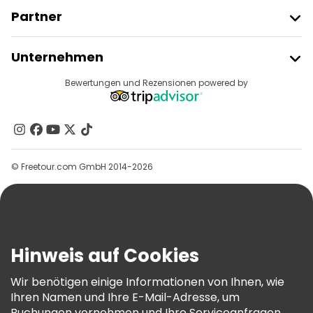
Partner
Freetour Beitreten
Unternehmen
Anbieter-Anmeldung
Reiseziele
Bewertungen und Rezensionen powered by
Affiliate-Programm
Über Uns
Kontakt
Gruppen
© Freetour.com GmbH 2014-2026
Hilfe
Blog
Presse
Sicherheit Und Datenschutz
Hinweis auf Cookies
AGB Und Rechtliches
Wir benötigen einige Informationen von Ihnen, wie
Cookie-Richtlinie
Ihren Namen und Ihre E-Mail-Adresse, um
Freetour Auszeichnungen
Buchungen vornehmen und Ihre Serviceanfragen