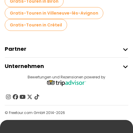
Gratis-Touren in Biron
Gratis-Touren in Villeneuve-lès-Avignon
Gratis-Touren in Créteil
Partner
Freetour Beitreten
Unternehmen
Anbieter-Anmeldung
Reiseziele
Bewertungen und Rezensionen powered by
Affiliate-Programm
Über Uns
Kontakt
Gruppen
© Freetour.com GmbH 2014-2026
Hilfe
Blog