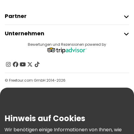
Partner
Freetour Beitreten
Unternehmen
Anbieter-Anmeldung
Reiseziele
Bewertungen und Rezensionen powered by
Affiliate-Programm
Über Uns
Kontakt
Gruppen
© Freetour.com GmbH 2014-2026
Hilfe
Blog
Presse
Sicherheit Und Datenschutz
Hinweis auf Cookies
AGB Und Rechtliches
Wir benötigen einige Informationen von Ihnen, wie
Cookie-Richtlinie