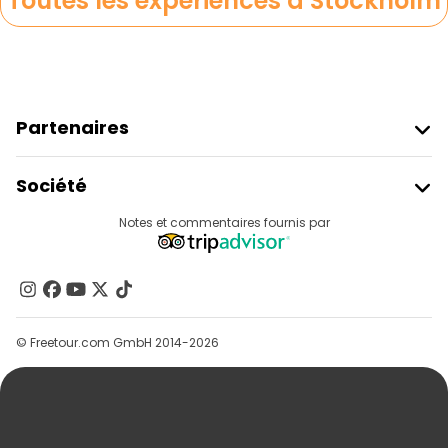
Toutes les expériences à Stockholm
Partenaires
Rejoindre Freetour
Société
Connexion Du Fournisseur
Destinations
Notes et commentaires fournis par
Programme D’affiliation
À Propos De Nous
Contactez-Nous
Groupes
© Freetour.com GmbH 2014-2026
Aide
Blog
Presse