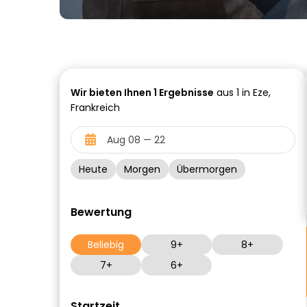
Wir bieten Ihnen
1
Ergebnisse
aus 1 in Eze,
Frankreich
Heute
Morgen
Übermorgen
Bewertung
Beliebig
9+
8+
7+
6+
Startzeit