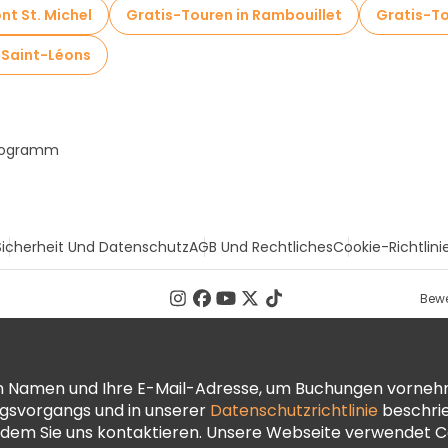
nt St. Michel
Gratis-Touren in Rambouillet
Gratis-T
 Saint-Léons
Programm
Sicherheit Und Datenschutz
AGB Und Rechtliches
Cookie-Richtlini
Bewe
ren Namen und Ihre E-Mail-Adresse, um Buchungen vorneh
ngsvorgangs und in unserer
Datenschutzrichtlinie
beschrie
dem Sie uns kontaktieren. Unsere Webseite verwendet Co