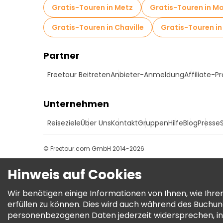
Gratis-Touren in Metz
Gratis-Touren in Mo
Gratis-Touren in Chaville
Gratis-Touren in
Partner
Freetour Beitreten
Anbieter-Anmeldung
Affiliate-
Unternehmen
Reiseziele
Über Uns
Kontakt
Gruppen
Hilfe
Blog
Presse
© Freetour.com GmbH 2014-2026
Hinweis auf Cookies
Wir benötigen einige Informationen von Ihnen, wie Ih
erfüllen zu können. Dies wird auch während des Buchu
personenbezogenen Daten jederzeit widersprechen, in