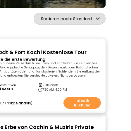
Sortieren nach: Standard
dt & Fort Kochi Kostenlose Tour
ie die erste Bewertung
h auf eine Reise durch Jew Town und entdecken Sie sein reiches
Sie die jüdische Synagoge, den Gewürzmarkt, den Holländischen
 Antiquitätenläden und Kunstgalerien. Schlendern Sie entlang der
und entdecken Sie versteckte Juwelen. Nicht verpassen!
2 stunden
gestellt von
i neetu
7:30 AM, 4:00 PM
Infos &
uf Trinkgeldbasis
Buchung
s Erbe von Cochin & Muziris Private