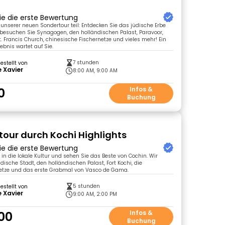
ie die erste Bewertung
nserer neuen Sondertour teil: Entdecken Sie das jüdische Erbe
besuchen Sie Synagogen, den holländischen Palast, Paravoor,
St. Francis Church, chinesische Fischernetze und vieles mehr! Ein
lebnis wartet auf Sie.
7 stunden
gestellt von
 Xavier
8:00 AM, 9:00 AM
0
Infos &
Buchung
our durch Kochi Highlights
ie die erste Bewertung
 in die lokale Kultur und sehen Sie das Beste von Cochin. Wir
dische Stadt, den holländischen Palast, Fort Kochi, die
etze und das erste Grabmal von Vasco de Gama.
5 stunden
gestellt von
 Xavier
9:00 AM, 2:00 PM
.00
Infos &
Buchung