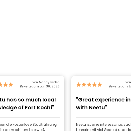
von Mandy Peden
von
Bewertet am Jan 30, 2026
Bewertet am J
tu has so much local
"Great experience in
ledge of Fort Kochi"
with Neetu"
ben die kostenlose Stadtführung
Neetu ist eine interessante, s
etu gemacht und sie weiß
Lehrerin mit viel Geduld und der