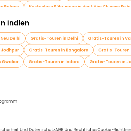
ry Palace
Kostenlose Führungen in der Nähe Chinese Fish
in Indien
 Neu Delhi
Gratis-Touren in Delhi
Gratis-Touren in Va
n Jodhpur
Gratis-Touren in Bangalore
Gratis-Touren
n Gwalior
Gratis-Touren in Indore
Gratis-Touren in J
Programm
Sicherheit Und Datenschutz
AGB Und Rechtliches
Cookie-Richtlini