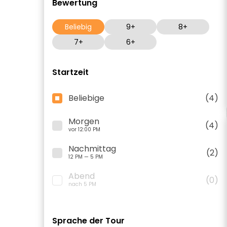
Bewertung
Beliebig
9+
8+
7+
6+
Startzeit
Beliebige
(4)
Morgen
(4)
vor 12:00 PM
Nachmittag
(2)
12 PM — 5 PM
Abend
(0)
nach 5 PM
Sprache der Tour