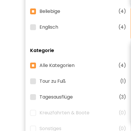
Beliebige
(4)
Englisch
(4)
Kategorie
Alle Kategorien
(4)
Tour zu Fuß
(1)
Tagesausflüge
(3)
Kreuzfahrten & Boote
(0)
Sonstiges
(0)