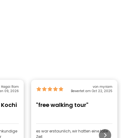
 Hagai Rom
von myriam
an 09, 2026
Bewertet am Oct 22, 2025
 Kochi
"free walking tour"
"A
Wa
achkundige
es war erstaunlich, wir hatten eine tolle
Neet
Zeit
als 