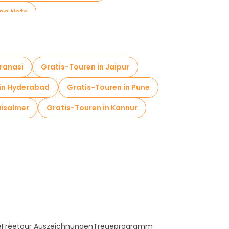
ing Nets
ranasi
Gratis-Touren in Jaipur
 in Hyderabad
Gratis-Touren in Pune
aisalmer
Gratis-Touren in Kannur
e
Freetour Auszeichnungen
Treueprogramm