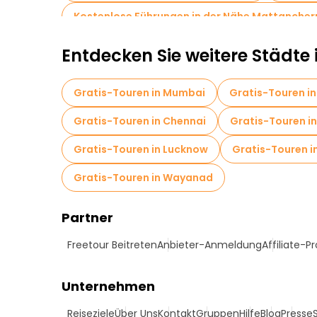
Kostenlose Führungen in der Nähe Mattancher
Entdecken Sie weitere Städte 
Gratis-Touren in Mumbai
Gratis-Touren in
Gratis-Touren in Chennai
Gratis-Touren i
Gratis-Touren in Lucknow
Gratis-Touren i
Gratis-Touren in Wayanad
Partner
Freetour Beitreten
Anbieter-Anmeldung
Affiliate-
Unternehmen
Reiseziele
Über Uns
Kontakt
Gruppen
Hilfe
Blog
Presse