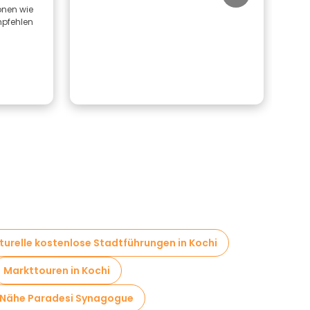
ionen wie
Alle
mpfehlen
Date
und 
turelle kostenlose Stadtführungen in Kochi
Markttouren in Kochi
r Nähe Paradesi Synagogue