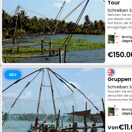
Tour
Schreiben S
Nehmen Sie an u
von Kerala und 
Fort Kochi, die 
einzigartiges Er
Bereit
Joyce
€150.0
NEU
Gruppent
Schreiben S
Tauchen Sie ein
besuchen die jü
chinesischen N
Bereit
Joyce
€11
Von