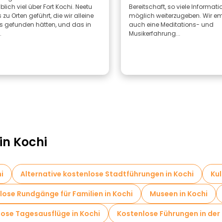
lich viel über Fort Kochi. Neetu
Bereitschaft, so viele Informat
 zu Orten geführt, die wir alleine
möglich weiterzugeben. Wir e
s gefunden hätten, und das in
auch eine Meditations- und
.
Musikerfahrung...
in Kochi
i
Alternative kostenlose Stadtführungen in Kochi
Kul
lose Rundgänge für Familien in Kochi
Museen in Kochi
ose Tagesausflüge in Kochi
Kostenlose Führungen in de