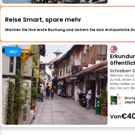
Reise Smart, spare mehr
Machen Sie Ihre erste Buchung und sichern Sie sich erstaunliche 
NEU
Erkundun
öffentli
Schreiben S
Nehmen Sie an d
zu Fuß, reisen 
kalten Kaffee zu
das Sie zum W
Bereit
Joyce
€40
Von