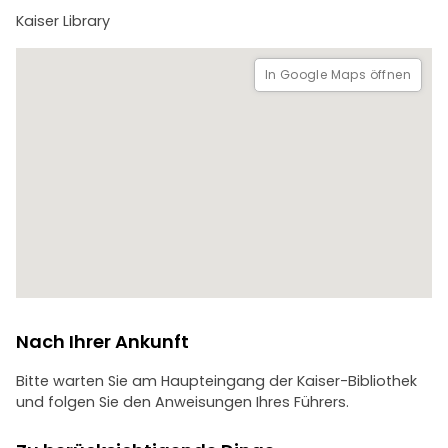
Bhava (der Gast ist Gott), erzähle ich die tiefgründigen
Kaiser Library
Geschichten unserer lokalen Verkäufer und das "Warum"
hinter jedem Rezept. Begleiten Sie mich zu einem
bedeutungsvollen kulturellen Austausch und einer Reise
In Google Maps öffnen
durch das Herz und die Seele von Kathmandu.
Dhanyawaad/Dankeschön!
Nach Ihrer Ankunft
Bitte warten Sie am Haupteingang der Kaiser-Bibliothek
und folgen Sie den Anweisungen Ihres Führers.