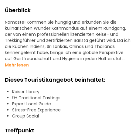
Überblick
Namaste! Kommen Sie hungrig und erkunden Sie die
kulinarischen Wunder Kathmandus auf einem Rundgang,
der von einem professionellen lizenzierten Reise- und
Trekkingführer und zertifizierten Barista geführt wird. Da ich
die Küchen Indiens, Sri Lankas, Chinas und Thailands
kennengelernt habe, bringe ich eine globale Perspektive
auf Gastfreundschaft und Hygiene in jeden Halt ein. Ich
nutze dieses Fachwissen, um nur die außergewöhnlichsten
Mehr lesen
Lokale auszuwählen - versteckte Juwelen und
jahrhundertealte Traditionen, die Sie in keinem Reiseführer
Dieses Touristikangebot beinhaltet:
finden werden.
Kaiser Library
Von den aromatischen Gewürzen des Asan-Basars bis hin
9+ Traditional Tastings
zum gefühlvollen Straßenessen in Thamel legen wir
Expert Local Guide
größten Wert auf Qualität und Sicherheit, um
Stress-Free Experience
sicherzustellen, dass jeder Bissen ein authentischer
Group Social
Geschmack von Nepal ist. Was diese Erfahrung so
besonders macht, ist die aufrichtige Verbindung, die wir
Treffpunkt
aufbauen. Geleitet von der Philosophie des Atithi Devo