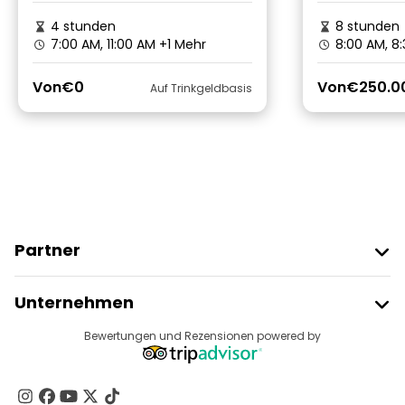
4 stunden
8 stunden
7:00 AM, 11:00 AM
+1 Mehr
8:00 AM, 8
Von
€0
Von
€250.0
Auf Trinkgeldbasis
Partner
Freetour Beitreten
Unternehmen
Anbieter-Anmeldung
Reiseziele
Bewertungen und Rezensionen powered by
Affiliate-Programm
Über Uns
Kontakt