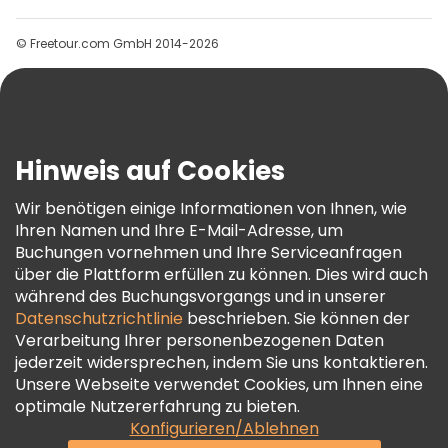
Gruppen
© Freetour.com GmbH 2014-2026
Hilfe
Blog
Presse
Sicherheit Und Datenschutz
Hinweis auf Cookies
AGB Und Rechtliches
Wir benötigen einige Informationen von Ihnen, wie
Cookie-Richtlinie
Ihren Namen und Ihre E-Mail-Adresse, um
Freetour Auszeichnungen
Buchungen vornehmen und Ihre Serviceanfragen
über die Plattform erfüllen zu können. Dies wird auch
Treueprogramm
während des Buchungsvorgangs und in unserer
Datenschutzrichtlinie
beschrieben. Sie können der
Verarbeitung Ihrer personenbezogenen Daten
jederzeit widersprechen, indem Sie uns kontaktieren.
Unsere Webseite verwendet Cookies, um Ihnen eine
optimale Nutzererfahrung zu bieten.
Konfigurieren/Ablehnen