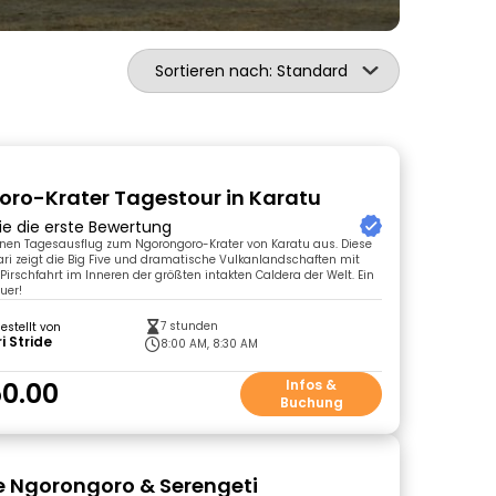
Sortieren nach: Standard
ro-Krater Tagestour in Karatu
ie die erste Bewertung
inen Tagesausflug zum Ngorongoro-Krater von Karatu aus. Diese
ri zeigt die Big Five und dramatische Vulkanlandschaften mit
 Pirschfahrt im Inneren der größten intakten Caldera der Welt. Ein
uer!
7 stunden
gestellt von
i Stride
8:00 AM, 8:30 AM
0.00
Infos &
Buchung
e Ngorongoro & Serengeti