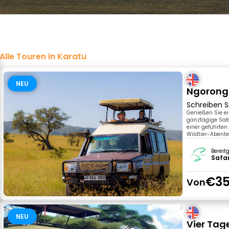
Alle Touren in Karatu
NEU
Ngorongo
Schreiben S
Genießen Sie e
ganztägige Safa
einer geführten
Wildtier-Abente
Bereit
Safar
€35
Von
NEU
Vier Tag