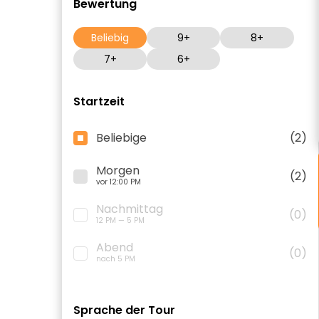
Bewertung
Beliebig
9+
8+
7+
6+
Startzeit
Beliebige
(2)
Morgen
(2)
vor 12:00 PM
Nachmittag
(0)
12 PM — 5 PM
Abend
(0)
nach 5 PM
Sprache der Tour