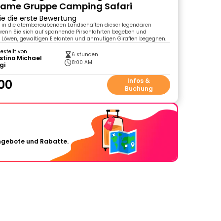
ame Gruppe Camping Safari
ie die erste Bewertung
n in die atemberaubenden Landschaften dieser legendären
 wenn Sie sich auf spannende Pirschfahrten begeben und
 Löwen, gewaltigen Elefanten und anmutigen Giraffen begegnen.
gestellt von
6 stunden
stino Michael
8:00 AM
gi
00
Infos &
Buchung
Angebote und Rabatte.