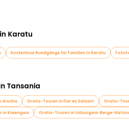
 in Karatu
u
Kostenlose Rundgänge für Familien in Karatu
Fototo
 in Tansania
n Arusha
Gratis-Touren in Dar es Salaam
Gratis-Tour
n in Kiwengwa
Gratis-Touren in Udzungwa-Berge-Nation