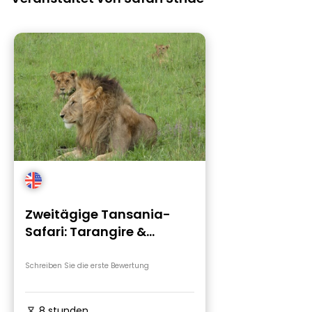
Zweitägige Tansania-
Safari: Tarangire &
Ngorongoro-Krater von
Karatu aus
Schreiben Sie die erste Bewertung
8 stunden