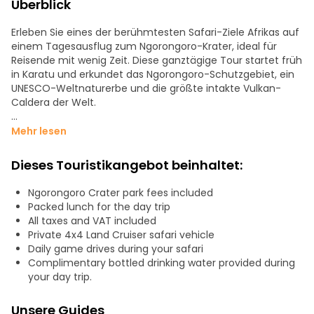
Überblick
Erleben Sie eines der berühmtesten Safari-Ziele Afrikas auf
einem Tagesausflug zum Ngorongoro-Krater, ideal für
Reisende mit wenig Zeit. Diese ganztägige Tour startet früh
in Karatu und erkundet das Ngorongoro-Schutzgebiet, ein
UNESCO-Weltnaturerbe und die größte intakte Vulkan-
Caldera der Welt.
Steigen Sie über 600 Meter in den Krater hinab, um eine
Mehr lesen
geführte Pirschfahrt durch Grasland, Sümpfe, Wälder und
den Magadi-See zu unternehmen. Die dichte Tierwelt des
Dieses Touristikangebot beinhaltet:
Kraters bietet ausgezeichnete Chancen, die "Big Five" zu
sehen, einschließlich des seltenen Spitzmaulnashorns,
Ngorongoro Crater park fees included
sowie Flusspferde, Zebras, Gnus, Hyänen und Flamingos.
Packed lunch for the day trip
All taxes and VAT included
Genießen Sie ein Picknick-Mittagessen im Krater, oft in der
Private 4x4 Land Cruiser safari vehicle
Nähe eines Flusspferdbeckens, bevor Sie am Nachmittag
Daily game drives during your safari
aufsteigen und mit unvergesslichen Erinnerungen an die
Complimentary bottled drinking water provided during
natürliche Schönheit Tansanias nach Karatu zurückkehren.
your day trip.
Unsere Guides