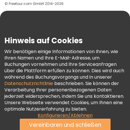
© Freetour.com GmbH 2014-2026
Hilfe
Blog
Presse
Sicherheit Und Datenschutz
Hinweis auf Cookies
AGB Und Rechtliches
Wir benötigen einige Informationen von Ihnen, wie
Cookie-Richtlinie
Ihren Namen und Ihre E-Mail-Adresse, um
Freetour Auszeichnungen
Buchungen vornehmen und Ihre Serviceanfragen
über die Plattform erfüllen zu können. Dies wird auch
Treueprogramm
während des Buchungsvorgangs und in unserer
Datenschutzrichtlinie
beschrieben. Sie können der
Verarbeitung Ihrer personenbezogenen Daten
jederzeit widersprechen, indem Sie uns kontaktieren.
Unsere Webseite verwendet Cookies, um Ihnen eine
optimale Nutzererfahrung zu bieten.
Konfigurieren/Ablehnen
Vereinbaren und schließen