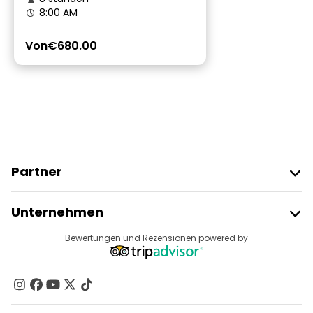
8:00 AM
Von
€680.00
Partner
Freetour Beitreten
Unternehmen
Anbieter-Anmeldung
Reiseziele
Bewertungen und Rezensionen powered by
Affiliate-Programm
Über Uns
Kontakt
Gruppen