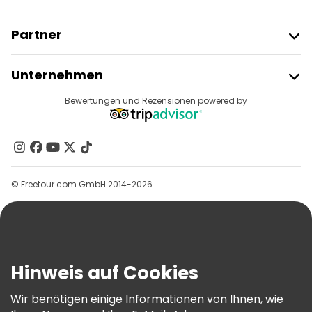
Sportaktivitäten in Hongkong
Partner
Fototouren in Hongkong
Freetour Beitreten
Unternehmen
Lokale Verkostungstouren in Hongkong
Anbieter-Anmeldung
Reiseziele
Bewertungen und Rezensionen powered by
Kostenlose Tagesausflüge in Hongkong
Affiliate-Programm
Über Uns
Kontakt
Gruppen
© Freetour.com GmbH 2014-2026
Hilfe
Blog
Presse
Sicherheit Und Datenschutz
Hinweis auf Cookies
AGB Und Rechtliches
Wir benötigen einige Informationen von Ihnen, wie
Cookie-Richtlinie