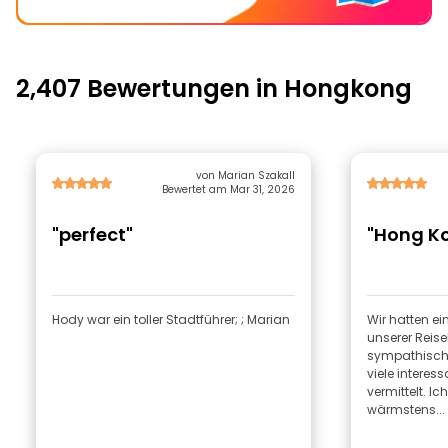
2,407 Bewertungen in Hongkong
von Marian Szakall
Bewertet am Mar 31, 2026
"perfect"
"Hong Ko
Hody war ein toller Stadtführer; ; Marian
Wir hatten ein
unserer Reisel
sympathisch,
viele interes
vermittelt. I
wärmstens...