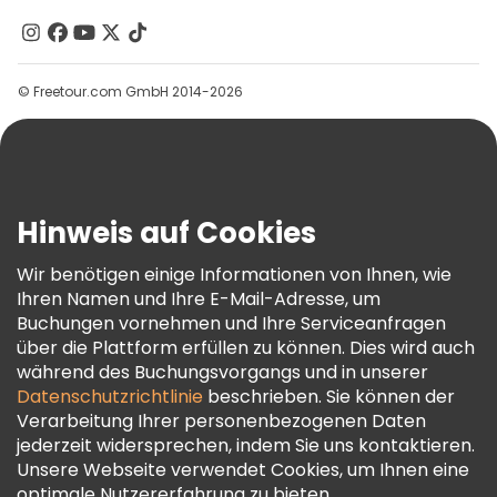
Kontakt
Gruppen
© Freetour.com GmbH 2014-2026
Hilfe
Blog
Presse
Sicherheit Und Datenschutz
Hinweis auf Cookies
AGB Und Rechtliches
Wir benötigen einige Informationen von Ihnen, wie
Cookie-Richtlinie
Ihren Namen und Ihre E-Mail-Adresse, um
Freetour Auszeichnungen
Buchungen vornehmen und Ihre Serviceanfragen
über die Plattform erfüllen zu können. Dies wird auch
Treueprogramm
während des Buchungsvorgangs und in unserer
Datenschutzrichtlinie
beschrieben. Sie können der
Verarbeitung Ihrer personenbezogenen Daten
jederzeit widersprechen, indem Sie uns kontaktieren.
Unsere Webseite verwendet Cookies, um Ihnen eine
optimale Nutzererfahrung zu bieten.