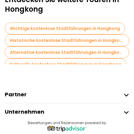
Hongkong
Wichtige kostenlose Stadtführungen in Hongkong
Historische kostenlose Stadtführungen in Hongkong
Alternative kostenlose Stadtführungen in Hongkong
Kulturelle kostenlose Stadtführungen in Hongkong
Kostenlose Rundgänge für Familien in Hongkong
Sportaktivitäten in Hongkong
Partner
Fototouren in Hongkong
Freetour Beitreten
Unternehmen
Lokale Verkostungstouren in Hongkong
Anbieter-Anmeldung
Reiseziele
Bewertungen und Rezensionen powered by
Kostenlose Tagesausflüge in Hongkong
Affiliate-Programm
Über Uns