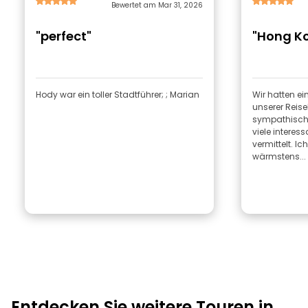
Bewertet am Mar 31, 2026
"perfect"
"Hong Ko
Hody war ein toller Stadtführer; ; Marian
Wir hatten ein
unserer Reisel
sympathisch,
viele interes
vermittelt. I
wärmstens...
Entdecken Sie weitere Touren in