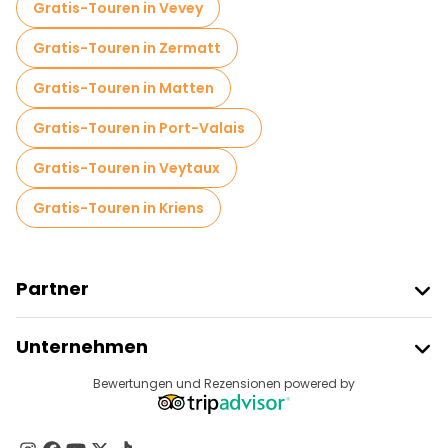
Gratis-Touren in Vevey
Gratis-Touren in Zermatt
Gratis-Touren in Matten
Gratis-Touren in Port-Valais
Gratis-Touren in Veytaux
Gratis-Touren in Kriens
Partner
Freetour Beitreten
Unternehmen
Anbieter-Anmeldung
Reiseziele
Bewertungen und Rezensionen powered by
Affiliate-Programm
Über Uns