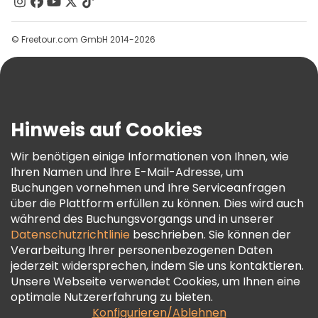
Kontakt
Gruppen
© Freetour.com GmbH 2014-2026
Hilfe
Blog
Presse
Sicherheit Und Datenschutz
Hinweis auf Cookies
AGB Und Rechtliches
Wir benötigen einige Informationen von Ihnen, wie
Cookie-Richtlinie
Ihren Namen und Ihre E-Mail-Adresse, um
Freetour Auszeichnungen
Buchungen vornehmen und Ihre Serviceanfragen
über die Plattform erfüllen zu können. Dies wird auch
Treueprogramm
während des Buchungsvorgangs und in unserer
Datenschutzrichtlinie
beschrieben. Sie können der
Verarbeitung Ihrer personenbezogenen Daten
jederzeit widersprechen, indem Sie uns kontaktieren.
Unsere Webseite verwendet Cookies, um Ihnen eine
optimale Nutzererfahrung zu bieten.
Konfigurieren/Ablehnen