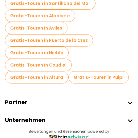
Food-Touren in Granada
Gratis-Touren in Santillana del Mar
Kostenlose Führungen in der Nähe Alhambra
Gratis-Touren in Albacete
Kostenlose Führungen in der Nähe Catedral de Granada
Gratis-Touren in Aviles
Kostenlose Führungen in der Nähe Plaza Nueva de Granada
Gratis-Touren in Puerto de la Cruz
Gratis-Touren in Niebla
Gratis-Touren in Caudiel
Gratis-Touren in Altura
Gratis-Touren in Pulpi
Partner
Freetour Beitreten
Unternehmen
Anbieter-Anmeldung
Reiseziele
Bewertungen und Rezensionen powered by
Affiliate-Programm