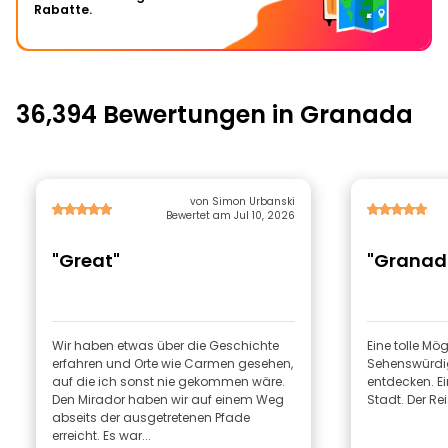
Rabatte.
36,394 Bewertungen in Granada
von Simon Urbanski
Bewertet am Jul 10, 2026
"Great"
"Granad
Wir haben etwas über die Geschichte
Eine tolle Mög
erfahren und Orte wie Carmen gesehen,
Sehenswürdig
auf die ich sonst nie gekommen wäre.
entdecken. Ei
Den Mirador haben wir auf einem Weg
Stadt. Der Re
abseits der ausgetretenen Pfade
erreicht. Es war...