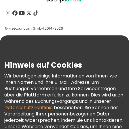
Über Uns
Kontakt
Gruppen
© Freetour.com GmbH 2014-2026
Hilfe
Blog
Presse
Sicherheit Und Datenschutz
Hinweis auf Cookies
AGB Und Rechtliches
Wir benötigen einige Informationen von Ihnen, wie
Cookie-Richtlinie
Ihren Namen und Ihre E-Mail-Adresse, um
Freetour Auszeichnungen
Buchungen vornehmen und Ihre Serviceanfragen
über die Plattform erfüllen zu können. Dies wird auch
Treueprogramm
während des Buchungsvorgangs und in unserer
Datenschutzrichtlinie
beschrieben. Sie können der
Verarbeitung Ihrer personenbezogenen Daten
jederzeit widersprechen, indem Sie uns kontaktieren.
Unsere Webseite verwendet Cookies, um Ihnen eine