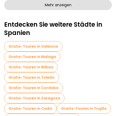
Kunstfreie Stadtführungen in Granada
Mehr anzeigen
Kostenlose Rundgänge für Familien in Granada
Entdecken Sie weitere Städte in
Sportaktivitäten in Granada
Spanien
Selbstgeführte Touren in Granada
Eintrittskarten in Granada
Gratis-Touren in Valencia
Kostenlose Grusel- und Legendenführungen in Granada
Gratis-Touren in Malaga
Markttouren in Granada
Gratis-Touren in Bilbao
Lokale Verkostungstouren in Granada
Gratis-Touren in Toledo
Kostenlose Tagesausflüge in Granada
Gratis-Touren in Cordoba
Kostenlose Nachtwanderungen in Granada
Gratis-Touren in Zaragoza
Fahrradtouren in Granada
Gratis-Touren in Cadiz
Gratis-Touren in Trujillo