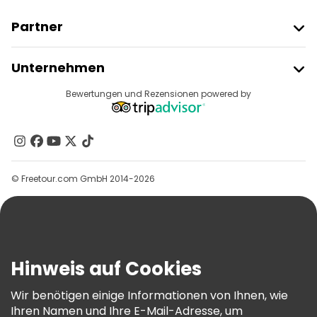
Partner
Freetour Beitreten
Unternehmen
Anbieter-Anmeldung
Reiseziele
Bewertungen und Rezensionen powered by
Affiliate-Programm
Über Uns
Kontakt
Gruppen
© Freetour.com GmbH 2014-2026
Hilfe
Blog
Presse
Sicherheit Und Datenschutz
Hinweis auf Cookies
AGB Und Rechtliches
Wir benötigen einige Informationen von Ihnen, wie
Cookie-Richtlinie
Ihren Namen und Ihre E-Mail-Adresse, um