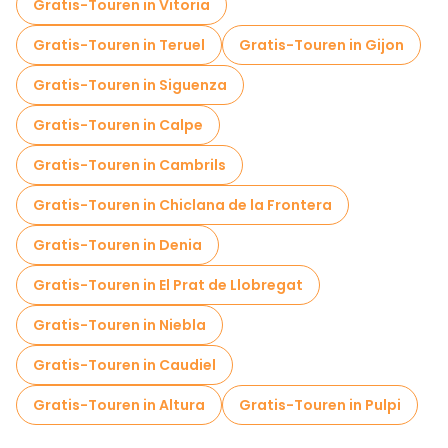
Lokale Verkostungstouren in Granada
Gratis-Touren in Vitoria
Kostenlose Tagesausflüge in Granada
Gratis-Touren in Teruel
Gratis-Touren in Gijon
Kostenlose Nachtwanderungen in Granada
Gratis-Touren in Siguenza
Fahrradtouren in Granada
Gratis-Touren in Calpe
Food-Touren in Granada
Gratis-Touren in Cambrils
Kostenlose Führungen in der Nähe Alhambra
Gratis-Touren in Chiclana de la Frontera
Kostenlose Führungen in der Nähe Catedral de Granada
Gratis-Touren in Denia
Kostenlose Führungen in der Nähe Plaza Nueva de Granada
Gratis-Touren in El Prat de Llobregat
Gratis-Touren in Niebla
Gratis-Touren in Caudiel
Gratis-Touren in Altura
Gratis-Touren in Pulpi