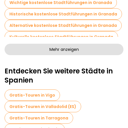
Wichtige kostenlose Stadtführungen in Granada
Historische kostenlose Stadtführungen in Granada
Alternative kostenlose Stadtführungen in Granada
Kulturelle kostenlose Stadtführungen in Granada
Kunstfreie Stadtführungen in Granada
Mehr anzeigen
Kostenlose Rundgänge für Familien in Granada
Entdecken Sie weitere Städte in
Sportaktivitäten in Granada
Spanien
Selbstgeführte Touren in Granada
Eintrittskarten in Granada
Gratis-Touren in Vigo
Kostenlose Grusel- und Legendenführungen in Granada
Gratis-Touren in Valladolid (ES)
Markttouren in Granada
Gratis-Touren in Tarragona