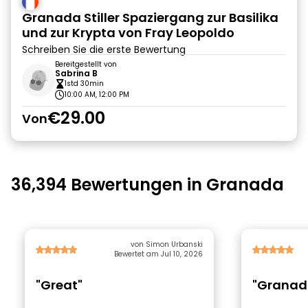
Granada Stiller Spaziergang zur Basilika
und zur Krypta von Fray Leopoldo
Schreiben Sie die erste Bewertung
Bereitgestellt von
Sabrina B
1std 30min
10:00 AM, 12:00 PM
€29.00
Von
36,394 Bewertungen in Granada
von Simon Urbanski
Bewertet am Jul 10, 2026
"Great"
"Granad