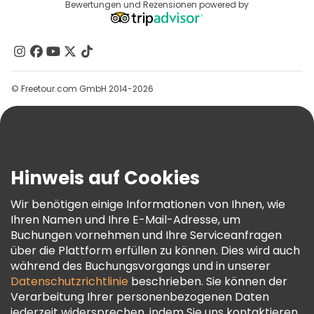
Reiseziele
Bewertungen und Rezensionen powered by
Affiliate-Programm
Über Uns
Kontakt
Gruppen
© Freetour.com GmbH 2014-2026
Hilfe
Blog
Presse
Sicherheit Und Datenschutz
Hinweis auf Cookies
AGB Und Rechtliches
Wir benötigen einige Informationen von Ihnen, wie
Cookie-Richtlinie
Ihren Namen und Ihre E-Mail-Adresse, um
Freetour Auszeichnungen
Buchungen vornehmen und Ihre Serviceanfragen
über die Plattform erfüllen zu können. Dies wird auch
Treueprogramm
während des Buchungsvorgangs und in unserer
Datenschutzrichtlinie
beschrieben. Sie können der
Verarbeitung Ihrer personenbezogenen Daten
jederzeit widersprechen, indem Sie uns kontaktieren.