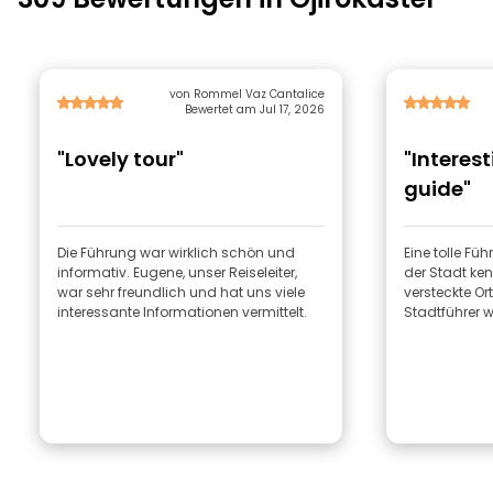
von Rommel Vaz Cantalice
Bewertet am Jul 17, 2026
"Lovely tour"
"Interes
guide"
Die Führung war wirklich schön und
Eine tolle Fü
informativ. Eugene, unser Reiseleiter,
der Stadt ke
war sehr freundlich und hat uns viele
versteckte Or
interessante Informationen vermittelt.
Stadtführer w