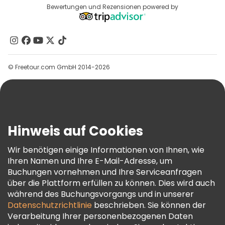
Reiseziele
Bewertungen und Rezensionen powered by
Affiliate-Programm
Über Uns
Kontakt
Gruppen
© Freetour.com GmbH 2014-2026
Hilfe
Blog
Presse
Sicherheit Und Datenschutz
Hinweis auf Cookies
AGB Und Rechtliches
Wir benötigen einige Informationen von Ihnen, wie
Cookie-Richtlinie
Ihren Namen und Ihre E-Mail-Adresse, um
Freetour Auszeichnungen
Buchungen vornehmen und Ihre Serviceanfragen
über die Plattform erfüllen zu können. Dies wird auch
Treueprogramm
während des Buchungsvorgangs und in unserer
Datenschutzrichtlinie
beschrieben. Sie können der
Verarbeitung Ihrer personenbezogenen Daten