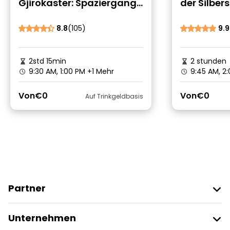
Gjirokaster: Spaziergang
der Silber
durch Stein, Zeit und
Gjirokaste
verborgene Geschichten
8.8
(105)
9.9
2std 15min
2 stunden
9:30 AM, 1:00 PM
+1 Mehr
9:45 AM, 2
Von
€0
Von
€0
Auf Trinkgeldbasis
Partner
Freetour Beitreten
Unternehmen
Anbieter-Anmeldung