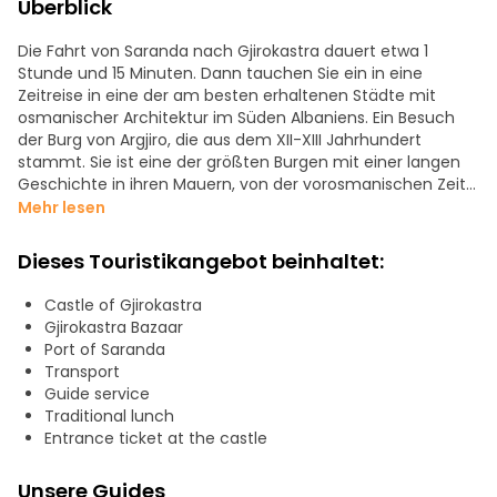
Überblick
Die Fahrt von Saranda nach Gjirokastra dauert etwa 1
Stunde und 15 Minuten. Dann tauchen Sie ein in eine
Zeitreise in eine der am besten erhaltenen Städte mit
osmanischer Architektur im Süden Albaniens. Ein Besuch
der Burg von Argjiro, die aus dem XII-XIII Jahrhundert
stammt. Sie ist eine der größten Burgen mit einer langen
Geschichte in ihren Mauern, von der vorosmanischen Zeit
über die osmanische Besatzung, die italienische Zeit, den
Mehr lesen
Ersten und Zweiten Weltkrieg bis hin zur kommunistischen
Zeit.
Dieses Touristikangebot beinhaltet:
Der Alte Basar ist besonders schön. Er ist der beste Ort, um
Castle of Gjirokastra
Souvenirs mit albanischen Symbolen und kulturellen
Gjirokastra Bazaar
Elementen, von einheimischen Frauen handgefertigte
Port of Saranda
Trachten und traditionelle Speisen zu entdecken.
Transport
Guide service
Traditional lunch
Entrance ticket at the castle
Unsere Guides