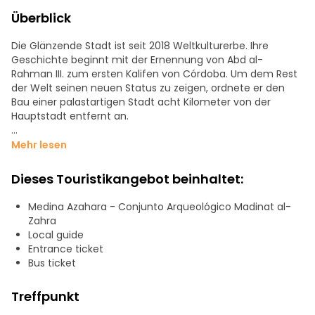
Überblick
Die Glänzende Stadt ist seit 2018 Weltkulturerbe. Ihre
Geschichte beginnt mit der Ernennung von Abd al-
Rahman III. zum ersten Kalifen von Córdoba. Um dem Rest
der Welt seinen neuen Status zu zeigen, ordnete er den
Bau einer palastartigen Stadt acht Kilometer von der
Hauptstadt entfernt an.
Wir werden die Stätte der Umayyaden und das Museum
Mehr lesen
Medina Azahara kennen lernen, wo die Vision des
Komplexes vervollständigt wird, und wir werden zum
Dieses Touristikangebot beinhaltet:
Beispiel den berühmten Cervatillo entdecken. Werden Sie
zu den Königen, Königinnen und Botschaftern, die an
Medina Azahara - Conjunto Arqueológico Madinat al-
diesen Ort kamen, um seine Pracht zu bewundern.
Zahra
Local guide
Entrance ticket
Bus ticket
Treffpunkt