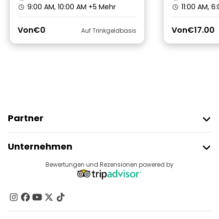
9:00 AM, 10:00 AM
+5 Mehr
11:00 AM, 6
Von
€0
Von
€17.00
Auf Trinkgeldbasis
Partner
Freetour Beitreten
Unternehmen
Anbieter-Anmeldung
Reiseziele
Bewertungen und Rezensionen powered by
Affiliate-Programm
Über Uns
Kontakt
Gruppen