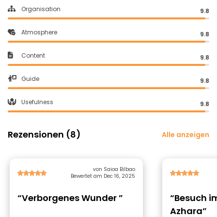
Organisation
9.8
Atmosphere
9.8
Content
9.8
Guide
9.8
Usefulness
9.8
Rezensionen (8)
Alle anzeigen
von Saioa Bilbao
Bewertet am Dec 16, 2025
“Verborgenes Wunder ”
“Besuch i
Azhara”