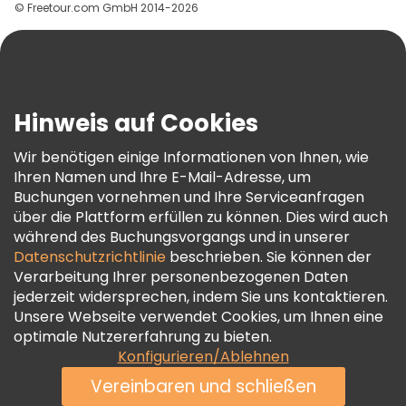
© Freetour.com GmbH 2014-2026
Hilfe
Blog
Presse
Sicherheit Und Datenschutz
Hinweis auf Cookies
AGB Und Rechtliches
Wir benötigen einige Informationen von Ihnen, wie
Cookie-Richtlinie
Ihren Namen und Ihre E-Mail-Adresse, um
Freetour Auszeichnungen
Buchungen vornehmen und Ihre Serviceanfragen
über die Plattform erfüllen zu können. Dies wird auch
Treueprogramm
während des Buchungsvorgangs und in unserer
Datenschutzrichtlinie
beschrieben. Sie können der
Verarbeitung Ihrer personenbezogenen Daten
jederzeit widersprechen, indem Sie uns kontaktieren.
Unsere Webseite verwendet Cookies, um Ihnen eine
optimale Nutzererfahrung zu bieten.
Konfigurieren/Ablehnen
Vereinbaren und schließen