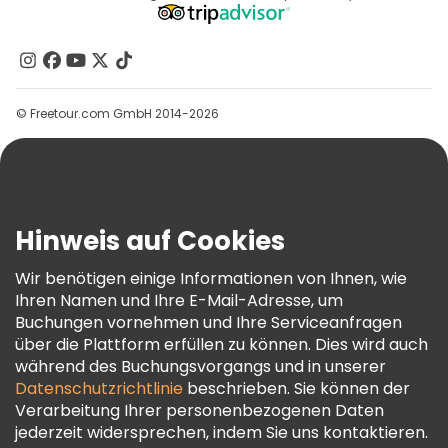
Affiliate-Programm
Über Uns
Kontakt
Gruppen
© Freetour.com GmbH 2014-2026
Hilfe
Blog
Presse
Sicherheit Und Datenschutz
Hinweis auf Cookies
AGB Und Rechtliches
Wir benötigen einige Informationen von Ihnen, wie
Cookie-Richtlinie
Ihren Namen und Ihre E-Mail-Adresse, um
Freetour Auszeichnungen
Buchungen vornehmen und Ihre Serviceanfragen
über die Plattform erfüllen zu können. Dies wird auch
Treueprogramm
während des Buchungsvorgangs und in unserer
Datenschutzrichtlinie
beschrieben. Sie können der
Verarbeitung Ihrer personenbezogenen Daten
jederzeit widersprechen, indem Sie uns kontaktieren.