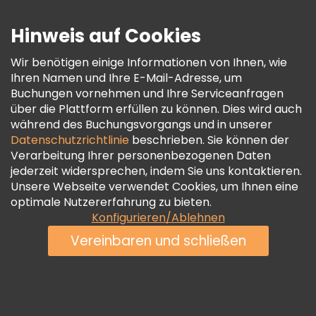
Sicherheit Und Datenschutz
Hinweis auf Cookies
AGB Und Rechtliches
Wir benötigen einige Informationen von Ihnen, wie
Cookie-Richtlinie
Ihren Namen und Ihre E-Mail-Adresse, um
Freetour Auszeichnungen
Buchungen vornehmen und Ihre Serviceanfragen
über die Plattform erfüllen zu können. Dies wird auch
Treueprogramm
während des Buchungsvorgangs und in unserer
Datenschutzrichtlinie
beschrieben. Sie können der
Verarbeitung Ihrer personenbezogenen Daten
jederzeit widersprechen, indem Sie uns kontaktieren.
Unsere Webseite verwendet Cookies, um Ihnen eine
optimale Nutzererfahrung zu bieten.
Konfigurieren/Ablehnen
Vereinbaren und schließen
Siehe Verfügbarkeit