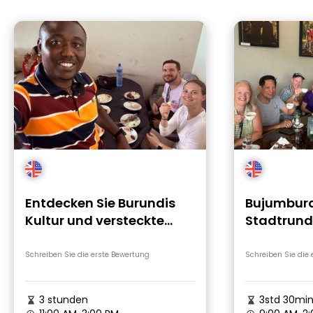
Entdecken Sie Burundis
Bujumbur
Kultur und versteckte
Stadtrundf
Juwelen auf einer
Reise, die 
Wanderung
berührt
Schreiben Sie die erste Bewertung
Schreiben Sie die
3 stunden
3std 30mi