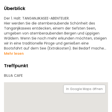
Überblick
Der 1. Halt: TANGANJIKASEE-ABENTEUER.
Hier werden Sie die atemberaubende Schönheit des
Tanganjikasees entdecken, einem der tiefsten Seen,
umgeben von atemberaubenden Bergen und üppigen
Wäldern. Wenn Sie noch mehr erkunden möchten, steigen
wir in eine traditionelle Piroge und genießen eine
Bootsfahrt auf dem See (Extrakosten). Bei Bedarf machen
wir eine Pause in einem der Restaurants am See, um den
Mehr lesen
berühmten "MUKEKE"-Fisch zu probieren.
Treffpunkt
Der 2. Halt: DAS LEBENDE MUSEUM VON BUJUMBURA.
Dies ist ein verstecktes Juwel, ein lebendiges Museum von
BUJA CAFE
Bujumbura; ein einzigartiger Ort, der das burundische Erbe
präsentiert. Erkunden Sie traditionelle Hütten, sehen Sie
einheimische Kunsthandwerker bei der Arbeit und hören Sie
In Google Maps öffnen
die Klänge des ländlichen Burundi. Tauchen Sie ein in die
Geschichte, die Musik und den Tanz des Landes.
Der 3. STOPP: BURUNDIAN ARTISAN MARKET, lokal KU