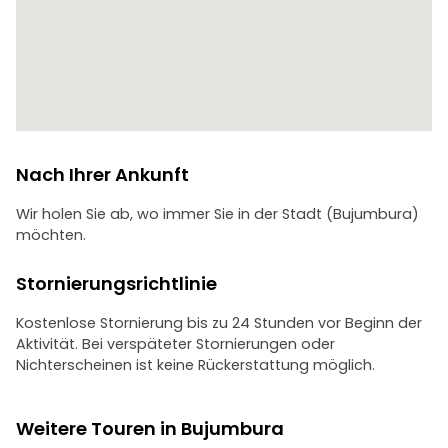
MASHURWE genannt.
Ein traditioneller Markt, auf dem burundische
Kunsthandwerker schöne und einzigartige Gegenstände
herstellen, die das Erbe des Landes widerspiegeln, wie z. B.
geflochtene Geschenkkörbe "agaseke",
Trommeldekoration, Tierfiguren usw.
Die 4. Station: BATWA-Gemeinschaft (PYGYM) im
BUTERERE-Gebiet.
Nach Ihrer Ankunft
Diese Gemeinschaft ist eine der ältesten indigenen
Gruppen Afrikas, die als Pygmäen bekannt ist, und wir
Wir holen Sie ab, wo immer Sie in der Stadt (Bujumbura)
werden ihre einzigartige Lebensweise und Traditionen
möchten.
kennenlernen.
Stornierungsrichtlinie
Kostenlose Stornierung bis zu 24 Stunden vor Beginn der
Aktivität. Bei verspäteter Stornierungen oder
Nichterscheinen ist keine Rückerstattung möglich.
Weitere Touren in Bujumbura