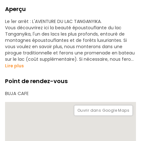
Aperçu
Le 1er arrêt : L'AVENTURE DU LAC TANGANYIKA.
Vous découvrirez ici la beauté époustouflante du lac
Tanganyika, l'un des lacs les plus profonds, entouré de
montagnes époustouflantes et de forêts luxuriantes. Si
vous voulez en savoir plus, nous monterons dans une
pirogue traditionnelle et ferons une promenade en bateau
sur le lac (coût supplémentaire). Si nécessaire, nous ferons
une pause dans l'un des restaurants près du lac, pour
Lire plus
goûter le fameux poisson "MUKEKE".
Point de rendez-vous
Deuxième arrêt : LE MUSÉE VIVANT DE BUJUMBURA.
C'est un joyau caché, un musée vivant de Bujumbura, un
BUJA CAFE
lieu unique qui met en valeur le patrimoine burundais.
Explorez les huttes traditionnelles, observez le travail des
artisans locaux et écoutez les sons du Burundi rural.
Ouvrir dans Google Maps
Plongez dans l'histoire, la musique et la danse du pays.
3ème ARRET : MARCHÉ ARTISAN BURUNDIEN appelé
localement KU MASHURWE.