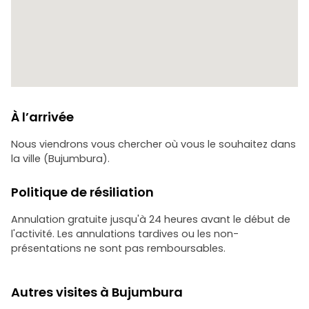
Un marché traditionnel où les artisans burundais sont
connus pour créer des objets magnifiques et uniques qui
reflètent l'héritage du pays, tels que des paniers-cadeaux
tressés "agaseke", des décorations de tambour, des
figurines d'animaux, etc.
4ème ARRET : COMMUNAUTE DE BATWA (PYGYM) DANS LA
ZONE DE BUTERERE.
Cette communauté est l'un des groupes indigènes les plus
À l’arrivée
anciens d'Afrique, connu sous le nom de communauté
pygmée, où nous apprendrons leur mode de vie et leurs
Nous viendrons vous chercher où vous le souhaitez dans
traditions uniques.
la ville (Bujumbura).
Politique de résiliation
Annulation gratuite jusqu'à 24 heures avant le début de
l'activité. Les annulations tardives ou les non-
présentations ne sont pas remboursables.
Autres visites à Bujumbura