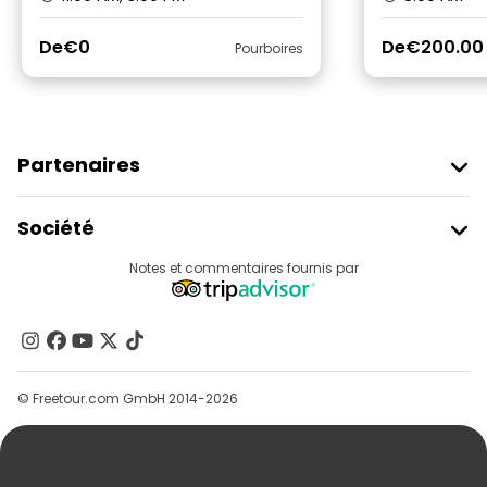
De
€0
De
€200.00
Pourboires
Partenaires
Rejoindre Freetour
Société
Connexion Du Fournisseur
Destinations
Notes et commentaires fournis par
Programme D’affiliation
À Propos De Nous
Contactez-Nous
Groupes
© Freetour.com GmbH 2014-2026
Aide
Blog
Presse