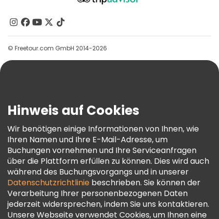
Über Uns
Kontakt
Gruppen
© Freetour.com GmbH 2014-2026
Hilfe
Blog
Presse
Sicherheit Und Datenschutz
Hinweis auf Cookies
AGB Und Rechtliches
Wir benötigen einige Informationen von Ihnen, wie
Cookie-Richtlinie
Ihren Namen und Ihre E-Mail-Adresse, um
Freetour Auszeichnungen
Buchungen vornehmen und Ihre Serviceanfragen
über die Plattform erfüllen zu können. Dies wird auch
Treueprogramm
während des Buchungsvorgangs und in unserer
Datenschutzrichtlinie
beschrieben. Sie können der
Verarbeitung Ihrer personenbezogenen Daten
jederzeit widersprechen, indem Sie uns kontaktieren.
Unsere Webseite verwendet Cookies, um Ihnen eine