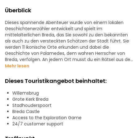
Überblick
Dieses spannende Abenteuer wurde von einem lokalen
Geschichtenerzähler entwickelt und spielt im
mittelalterlichen Breda, das Sie sowohl zu den bekannten
als auch zu den versteckten Schätzen der Stadt führt. Sie
werden 11 ikonische Orte erkunden und dabei die
Geschichte von Palamedes, dem wahren Herrscher von
Breda, verfolgen. An jedem Ort musst du ein Rätsel aus der
realen Welt lösen, indem du auf verschiedenen Elementen
Mehr lesen
wie Denkmälern, Graffiti und Fassaden nach Hinweisen
suchst. Das Spiel konzentriert sich hauptsächlich auf die
Dieses Touristikangebot beinhaltet:
historische Altstadt und umfasst viele Orte und Straßen,
die die meisten Touristen bei ihrem Besuch übersehen.
Willemsbrug
Grote Kerk Breda
Ausgehend von der Willemsbrug liegen die Haltestellen im
Stadhouderspoort
Durchschnitt etwa 200 m auseinander, und für jeden Ort
Breda Castle
braucht man etwa 6 Minuten. Die Route führt auch durch
Access to the Exploration Game
den Stadspark Valkenberg, die alte Stadtmauer, die Grote
24/7 customer support
Kerk und das Schloss Breda. Bei jedem Halt schaltet die App
ein neues Kapitel frei und führt die Besucher zum nächsten