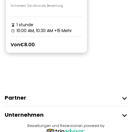
Stadtrundgang
Schreiben Sie die erste Bewertung
1 stunde
10:00 AM, 10:30 AM
+15 Mehr
Von
€8.00
Partner
Freetour Beitreten
Unternehmen
Anbieter-Anmeldung
Reiseziele
Bewertungen und Rezensionen powered by
Affiliate-Programm