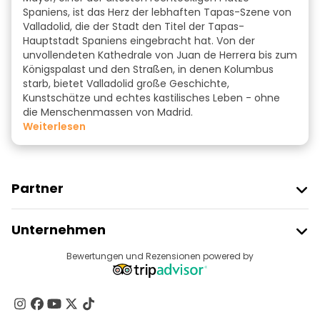
Spaniens, ist das Herz der lebhaften Tapas-Szene von
Valladolid, die der Stadt den Titel der Tapas-
Hauptstadt Spaniens eingebracht hat. Von der
unvollendeten Kathedrale von Juan de Herrera bis zum
Königspalast und den Straßen, in denen Kolumbus
starb, bietet Valladolid große Geschichte,
Kunstschätze und echtes kastilisches Leben - ohne
die Menschenmassen von Madrid.
weiterlesen
Partner
Freetour Beitreten
Unternehmen
Anbieter-Anmeldung
Reiseziele
Bewertungen und Rezensionen powered by
Affiliate-Programm
Über Uns
Kontakt