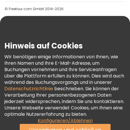
Gruppen
© Freetour.com GmbH 2014-2026
Hilfe
Blog
Presse
Sicherheit Und Datenschutz
Hinweis auf Cookies
AGB Und Rechtliches
Wir benötigen einige Informationen von Ihnen, wie
Cookie-Richtlinie
Ihren Namen und Ihre E-Mail-Adresse, um
Freetour Auszeichnungen
Buchungen vornehmen und Ihre Serviceanfragen
über die Plattform erfüllen zu können. Dies wird auch
Treueprogramm
während des Buchungsvorgangs und in unserer
Datenschutzrichtlinie
beschrieben. Sie können der
Verarbeitung Ihrer personenbezogenen Daten
jederzeit widersprechen, indem Sie uns kontaktieren.
Unsere Webseite verwendet Cookies, um Ihnen eine
optimale Nutzererfahrung zu bieten.
Konfigurieren/Ablehnen