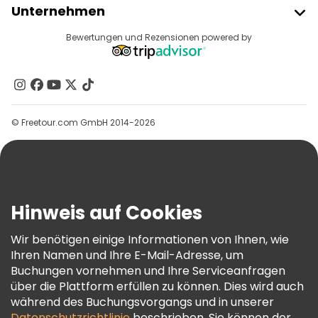
Unternehmen
Anbieter-Anmeldung
Reiseziele
Bewertungen und Rezensionen powered by
Affiliate-Programm
Über Uns
Kontakt
Gruppen
© Freetour.com GmbH 2014-2026
Hilfe
Blog
Presse
Sicherheit Und Datenschutz
Hinweis auf Cookies
AGB Und Rechtliches
Wir benötigen einige Informationen von Ihnen, wie
Cookie-Richtlinie
Ihren Namen und Ihre E-Mail-Adresse, um
Freetour Auszeichnungen
Buchungen vornehmen und Ihre Serviceanfragen
über die Plattform erfüllen zu können. Dies wird auch
Treueprogramm
während des Buchungsvorgangs und in unserer
Datenschutzrichtlinie
beschrieben. Sie können der