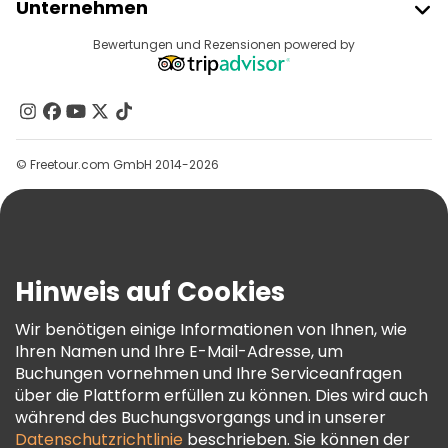
Unternehmen
Anbieter-Anmeldung
Reiseziele
Bewertungen und Rezensionen powered by
Affiliate-Programm
Über Uns
Kontakt
Gruppen
© Freetour.com GmbH 2014-2026
Hilfe
Blog
Presse
Sicherheit Und Datenschutz
Hinweis auf Cookies
AGB Und Rechtliches
Wir benötigen einige Informationen von Ihnen, wie
Cookie-Richtlinie
Ihren Namen und Ihre E-Mail-Adresse, um
Freetour Auszeichnungen
Buchungen vornehmen und Ihre Serviceanfragen
über die Plattform erfüllen zu können. Dies wird auch
Treueprogramm
während des Buchungsvorgangs und in unserer
Datenschutzrichtlinie
beschrieben. Sie können der