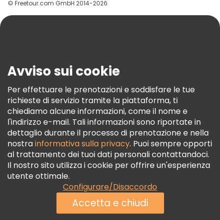
© Freetour.com GmbH 2014-2026
Aiuto
Blog
Stampa
Sicurezza E Privacy
Avviso sui cookie
Termini E Condizioni
Informativa Sui Cookie
Per effettuare le prenotazioni e soddisfare le tue
richieste di servizio tramite la piattaforma, ti
Freetour Premi
chiediamo alcune informazioni, come il nome e
Programma Di Fidelizzazione
l'indirizzo e-mail. Tali informazioni sono riportate in
dettaglio durante il processo di prenotazione e nella
nostra
informativa sulla privacy
. Puoi sempre opporti
al trattamento dei tuoi dati personali contattandoci.
Il nostro sito utilizza i cookie per offrire un'esperienza
utente ottimale.
Configurare/Disaccordo
Accetta e chiudi