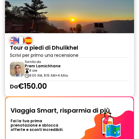
Tour a piedi di Dhulikhel
Scrivi per primo una recensione
Fornito da
Prem Lamichhane
8 ore
8:00 AM, 8:15 AM
+4 Altro
€150.00
Da
Viaggia Smart, risparmia di più
Fai la tua prima
prenotazione e sblocca
offerte e sconti incredibili.