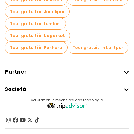
Tour gratuiti in Janakpur
Tour gratuiti in Lumbini
Tour gratuiti in Nagarkot
Tour gratuiti in Pokhara
Tour gratuiti in Lalitpur
Partner
Iscriviti Al Freetour
Società
Accesso Del Fornitore
Destinazioni
Valutazioni e recensioni con tecnologia
Programma Di Affiliazione
Chi Siamo
Contattaci
Gruppi