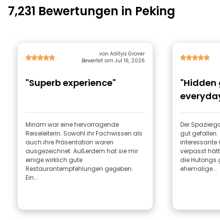
7,231 Bewertungen in Peking
von Aditya Grover
Bewertet am Jul 16, 2026
"Superb experience"
"Hidden
everyday
Miriam war eine hervorragende
Der Spazierga
Reiseleiterin. Sowohl ihr Fachwissen als
gut gefallen. 
auch ihre Präsentation waren
interessante O
ausgezeichnet. Außerdem hat sie mir
verpasst hätt
einige wirklich gute
die Hutongs g
Restaurantempfehlungen gegeben.
ehemalige...
Ein...