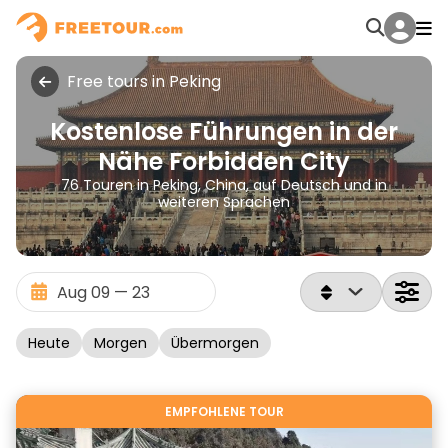
Free tours in Peking
Kostenlose Führungen in der
Nähe Forbidden City
76 Touren in Peking, China, auf Deutsch und in
weiteren Sprachen
Heute
Morgen
Übermorgen
EMPFOHLENE TOUR