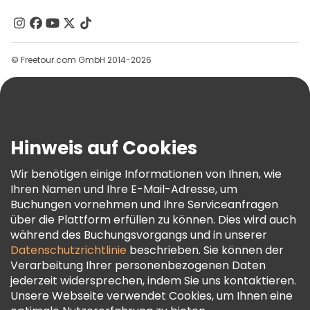
Über Uns
Kontakt
Gruppen
© Freetour.com GmbH 2014-2026
Hilfe
Blog
Presse
Sicherheit Und Datenschutz
Hinweis auf Cookies
AGB Und Rechtliches
Wir benötigen einige Informationen von Ihnen, wie
Cookie-Richtlinie
Ihren Namen und Ihre E-Mail-Adresse, um
Freetour Auszeichnungen
Buchungen vornehmen und Ihre Serviceanfragen
über die Plattform erfüllen zu können. Dies wird auch
Treueprogramm
während des Buchungsvorgangs und in unserer
Datenschutzrichtlinie
beschrieben. Sie können der
Verarbeitung Ihrer personenbezogenen Daten
jederzeit widersprechen, indem Sie uns kontaktieren.
Unsere Webseite verwendet Cookies, um Ihnen eine