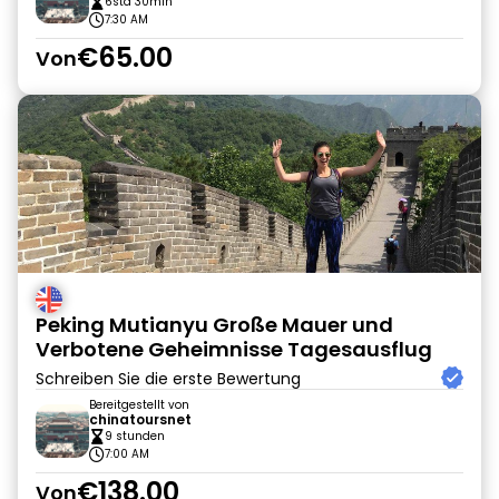
6std 30min
7:30 AM
€65.00
Von
Peking Mutianyu Große Mauer und
Verbotene Geheimnisse Tagesausflug
Schreiben Sie die erste Bewertung
Bereitgestellt von
chinatoursnet
9 stunden
7:00 AM
€138.00
Von