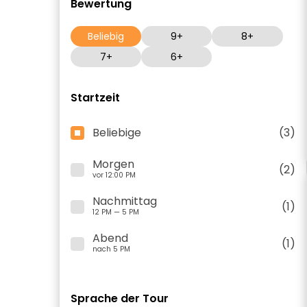
Bewertung
Beliebig
9+
8+
7+
6+
Startzeit
Beliebige
(3)
Morgen
(2)
vor 12:00 PM
Nachmittag
(1)
12 PM — 5 PM
Abend
(1)
nach 5 PM
Sprache der Tour