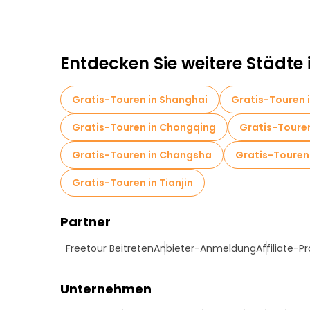
Food-Touren in Peking
Kostenlose Führung
Kostenlose Führungen in der Nähe Temple of 
Entdecken Sie weitere Städte 
Gratis-Touren in Shanghai
Gratis-Touren
Gratis-Touren in Chongqing
Gratis-Toure
Gratis-Touren in Changsha
Gratis-Touren
Gratis-Touren in Tianjin
Partner
Freetour Beitreten
Anbieter-Anmeldung
Affiliate-
Unternehmen