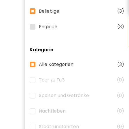
Beliebige
(3)
Englisch
(3)
Kategorie
Alle Kategorien
(3)
Tour zu Fuß
(0)
Speisen und Getränke
(0)
Nachtleben
(0)
Stadtrundfahrten
(0)