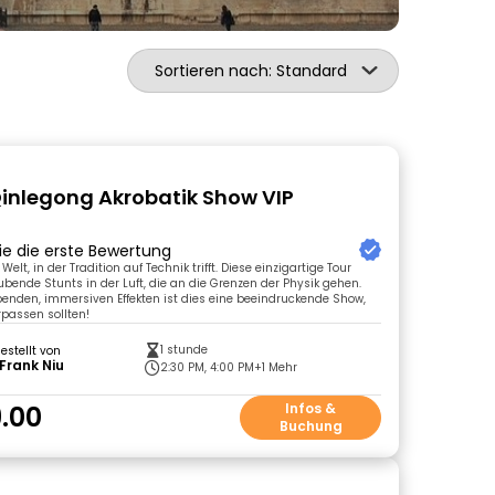
Sortieren nach: Standard
Qinlegong Akrobatik Show VIP
ie die erste Bewertung
Welt, in der Tradition auf Technik trifft. Diese einzigartige Tour
bende Stunts in der Luft, die an die Grenzen der Physik gehen.
nden, immersiven Effekten ist dies eine beeindruckende Show,
rpassen sollten!
1 stunde
gestellt von
Frank Niu
2:30 PM, 4:00 PM
+1 Mehr
.00
Infos &
Buchung