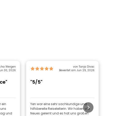
scha Wergen
von Tanja Divac
un 30, 2026
Bewertet am Jun 29, 2026
ce"
"5/5"
"Gr
ad
 ein
Yen war eine sehr sachkundige und
Wir 
 uns
hilfsbereite Reiseleiterin. Wir haben viel
emp
ltag und
Neues gelernt und es hat uns großen