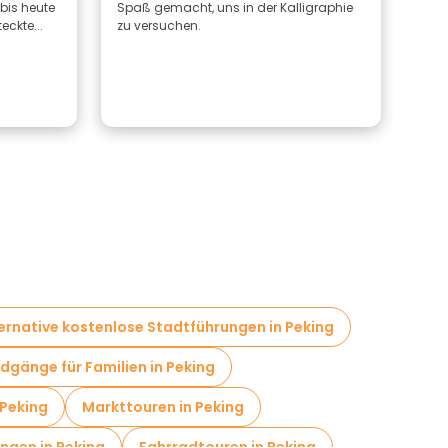
bis heute
Spaß gemacht, uns in der Kalligraphie
eckte...
zu versuchen.
ernative kostenlose Stadtführungen in Peking
dgänge für Familien in Peking
 Peking
Markttouren in Peking
gen in Peking
Fahrradtouren in Peking