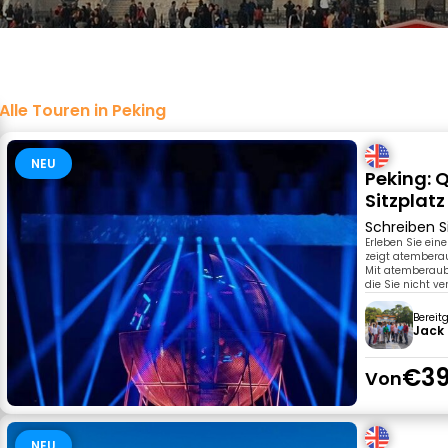
Alle Touren in Peking
NEU
Peking: 
Sitzplatz
Schreiben S
Erleben Sie eine 
zeigt atemberau
Mit atemberaube
die Sie nicht ve
Bereit
Jack 
€39
Von
NEU