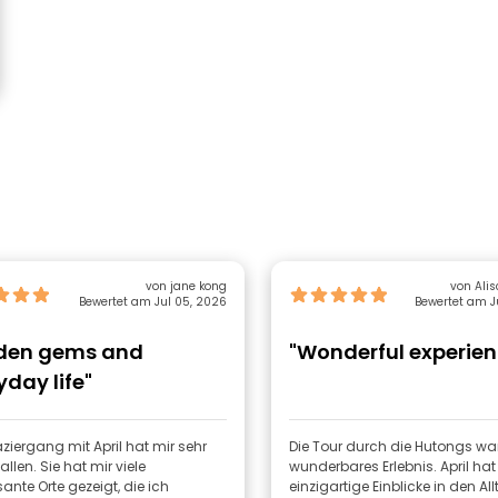
von jane kong
von Ali
Bewertet am Jul 05, 2026
Bewertet am J
den gems and
"Wonderful experien
yday life"
ziergang mit April hat mir sehr
Die Tour durch die Hutongs war
allen. Sie hat mir viele
wunderbares Erlebnis. April hat
sante Orte gezeigt, die ich
einzigartige Einblicke in den Al