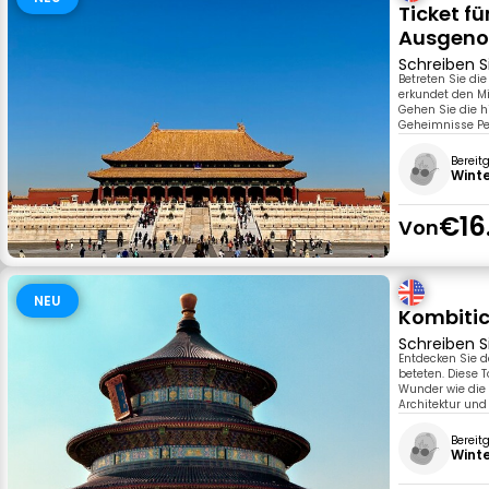
Ticket fü
Ausgeno
Schreiben S
Betreten Sie di
erkundet den Mi
Gehen Sie die h
Geheimnisse Pek
Bereit
Wint
€16
Von
NEU
Kombitic
Schreiben S
Entdecken Sie 
beteten. Diese 
Wunder wie die
Architektur und
Bereit
Wint