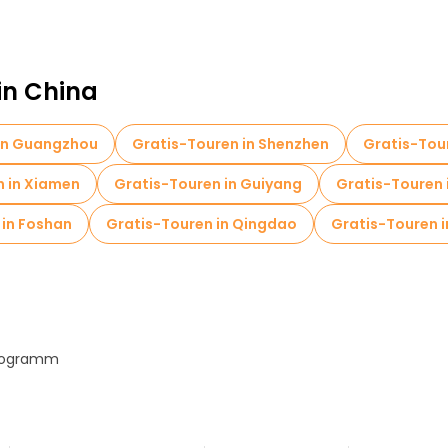
en in der Nähe Forbidden City
Kostenlose Führungen in 
Heaven
in China
 in Guangzhou
Gratis-Touren in Shenzhen
Gratis-Tour
n in Xiamen
Gratis-Touren in Guiyang
Gratis-Touren 
 in Foshan
Gratis-Touren in Qingdao
Gratis-Touren i
Programm