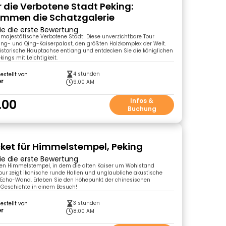
r die Verbotene Stadt Peking:
mmen die Schatzgalerie
ie die erste Bewertung
e majestätische Verbotene Stadt! Diese unverzichtbare Tour
ng- und Qing-Kaiserpalast, den größten Holzkomplex der Welt.
istorische Hauptachse entlang und entdecken Sie die königlichen
ings mit Leichtigkeit.
4 stunden
gestellt von
er
9:00 AM
.00
Infos &
Buchung
ket für Himmelstempel, Peking
ie die erste Bewertung
den Himmelstempel, in dem die alten Kaiser um Wohlstand
Tour zeigt ikonische runde Hallen und unglaubliche akustische
 Echo-Wand. Erleben Sie den Höhepunkt der chinesischen
 Geschichte in einem Besuch!
3 stunden
gestellt von
er
8:00 AM