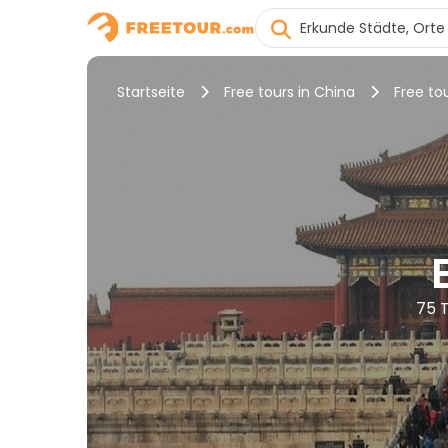
Startseite
Free tours in China
Free tou
75 T