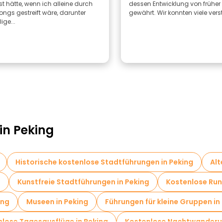
t hätte, wenn ich alleine durch
dessen Entwicklung von früher 
ongs gestreift wäre, darunter
gewährt. Wir konnten viele verst
ge...
in Peking
Historische kostenlose Stadtführungen in Peking
Alt
g
Kunstfreie Stadtführungen in Peking
Kostenlose Run
ing
Museen in Peking
Führungen für kleine Gruppen in
lose Tagesausflüge in Peking
Kostenlose Nachtwanderun