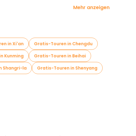
Mehr anzeigen
der Nähe Summer Palace
en in Xi'an
Gratis-Touren in Chengdu
in Kunming
Gratis-Touren in Beihai
n Shangri-la
Gratis-Touren in Shenyang